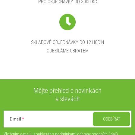
PRO OBJEDNÁVKY OD 3000 KČ
SKLADOVÉ OBJEDNÁVKY DO 12 HODIN
ODESÍLÁME OBRATEM
Mějte přehled o novinkách
a slevách
Z
á
E-mail
ODEBÍRAT
p
Vložením e-mailu souhlasíte s
podmínkami ochrany osobních údajů