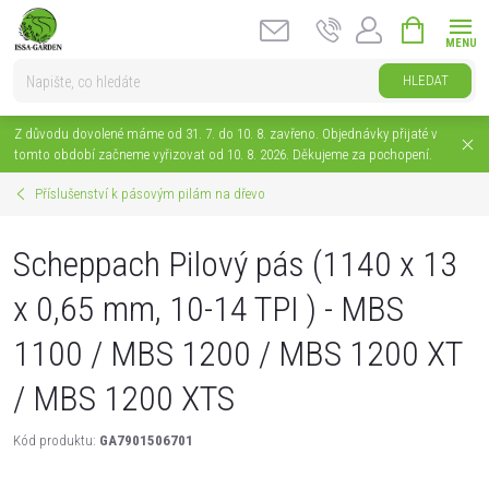
Přejít
NÁKUPNÍ
na
KOŠÍK
obsah
HLEDAT
Z důvodu dovolené máme od 31. 7. do 10. 8. zavřeno. Objednávky přijaté v
tomto období začneme vyřizovat od 10. 8. 2026. Děkujeme za pochopení.
Příslušenství k pásovým pilám na dřevo
Scheppach Pilový pás (1140 x 13
x 0,65 mm, 10-14 TPI ) - MBS
1100 / MBS 1200 / MBS 1200 XT
/ MBS 1200 XTS
Kód produktu:
GA7901506701