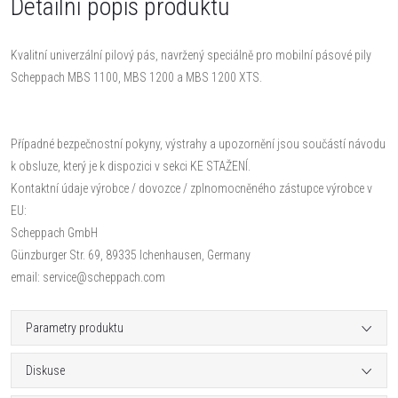
Detailní popis produktu
Kvalitní univerzální pilový pás, navržený speciálně pro mobilní pásové pily
Scheppach MBS 1100, MBS 1200 a MBS 1200 XTS.
Případné bezpečnostní pokyny, výstrahy a upozornění jsou součástí návodu
k obsluze, který je k dispozici v sekci KE STAŽENÍ.
Kontaktní údaje výrobce / dovozce / zplnomocněného zástupce výrobce v
EU:
Scheppach GmbH
Günzburger Str. 69, 89335 Ichenhausen, Germany
email: service@scheppach.com
Parametry produktu
Diskuse