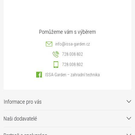
í
info
@
issa-garden.cz
728 008 802
728 008 802
ISSA-Garden – zahradní technika
Informace pro vás
Naši dodavatelé