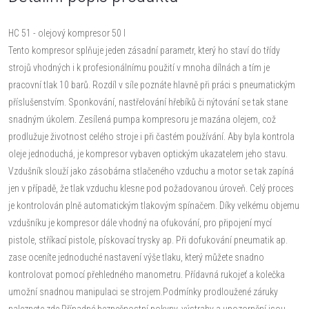
HC 51 - olejový kompresor 50 l
Tento kompresor splňuje jeden zásadní parametr, který ho staví do třídy
strojů vhodných i k profesionálnímu použití v mnoha dílnách a tím je
pracovní tlak 10 barů. Rozdíl v síle poznáte hlavně při práci s pneumatickým
příslušenstvím. Sponkování, nastřelování hřebíků či nýtování se tak stane
snadným úkolem. Zesílená pumpa kompresoru je mazána olejem, což
prodlužuje životnost celého stroje i při častém používání. Aby byla kontrola
oleje jednoduchá, je kompresor vybaven optickým ukazatelem jeho stavu.
Vzdušník slouží jako zásobárna stlačeného vzduchu a motor se tak zapíná
jen v případě, že tlak vzduchu klesne pod požadovanou úroveň. Celý proces
je kontrolován plně automatickým tlakovým spínačem. Díky velkému objemu
vzdušníku je kompresor dále vhodný na ofukování, pro připojení mycí
pistole, stříkací pistole, pískovací trysky ap. Při dofukování pneumatik ap.
zase oceníte jednoduché nastavení výše tlaku, který můžete snadno
kontrolovat pomocí přehledného manometru. Přídavná rukojeť a kolečka
umožní snadnou manipulaci se strojem.Podmínky prodloužené záruky
naleznete zde.Případné bezpečnostní pokyny, výstrahy a upozornění jsou