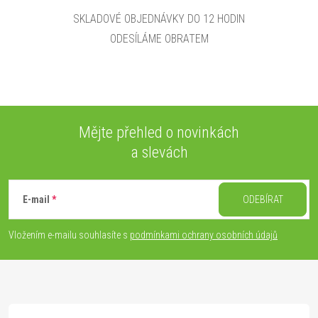
SKLADOVÉ OBJEDNÁVKY DO 12 HODIN
ODESÍLÁME OBRATEM
Mějte přehled o novinkách
a slevách
Z
á
E-mail
ODEBÍRAT
p
Vložením e-mailu souhlasíte s
podmínkami ochrany osobních údajů
a
t