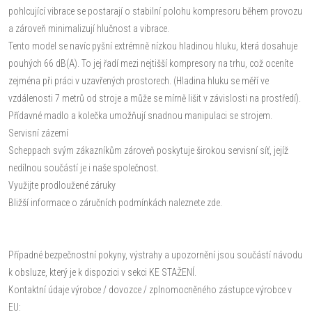
pohlcující vibrace se postarají o stabilní polohu kompresoru během provozu
a zároveň minimalizují hlučnost a vibrace.
Tento model se navíc pyšní extrémně nízkou hladinou hluku, která dosahuje
pouhých 66 dB(A). To jej řadí mezi nejtišší kompresory na trhu, což oceníte
zejména při práci v uzavřených prostorech. (Hladina hluku se měří ve
vzdálenosti 7 metrů od stroje a může se mírně lišit v závislosti na prostředí).
Přídavné madlo a kolečka umožňují snadnou manipulaci se strojem.
Servisní zázemí
Scheppach svým zákazníkům zároveň poskytuje širokou servisní síť, jejíž
nedílnou součástí je i naše společnost.
Využijte prodloužené záruky
Bližší informace o záručních podmínkách naleznete zde.
Případné bezpečnostní pokyny, výstrahy a upozornění jsou součástí návodu
k obsluze, který je k dispozici v sekci KE STAŽENÍ.
Kontaktní údaje výrobce / dovozce / zplnomocněného zástupce výrobce v
EU: