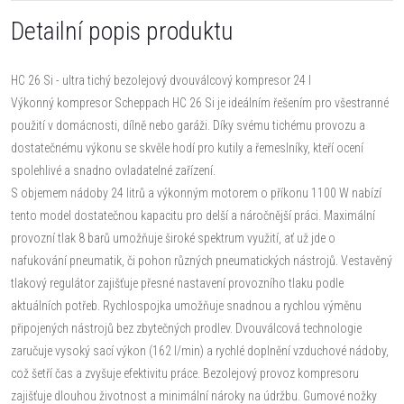
Detailní popis produktu
HC 26 Si - ultra tichý bezolejový dvouválcový kompresor 24 l
Výkonný kompresor Scheppach HC 26 Si je ideálním řešením pro všestranné
použití v domácnosti, dílně nebo garáži. Díky svému tichému provozu a
dostatečnému výkonu se skvěle hodí pro kutily a řemeslníky, kteří ocení
spolehlivé a snadno ovladatelné zařízení.
S objemem nádoby 24 litrů a výkonným motorem o příkonu 1100 W nabízí
tento model dostatečnou kapacitu pro delší a náročnější práci. Maximální
provozní tlak 8 barů umožňuje široké spektrum využití, ať už jde o
nafukování pneumatik, či pohon různých pneumatických nástrojů. Vestavěný
tlakový regulátor zajišťuje přesné nastavení provozního tlaku podle
aktuálních potřeb. Rychlospojka umožňuje snadnou a rychlou výměnu
připojených nástrojů bez zbytečných prodlev. Dvouválcová technologie
zaručuje vysoký sací výkon (162 l/min) a rychlé doplnění vzduchové nádoby,
což šetří čas a zvyšuje efektivitu práce. Bezolejový provoz kompresoru
zajišťuje dlouhou životnost a minimální nároky na údržbu. Gumové nožky