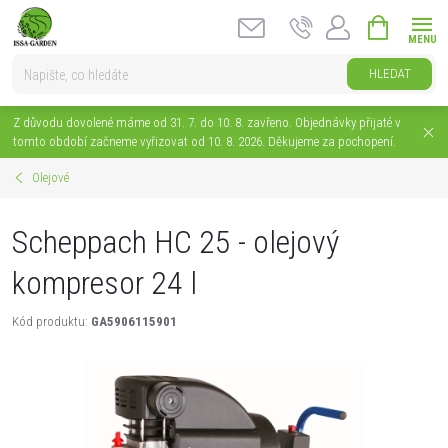
Přejít
NÁKUPNÍ
na
KOŠÍK
obsah
HLEDAT
Z důvodu dovolené máme od 31. 7. do 10. 8. zavřeno. Objednávky přijaté v
tomto období začneme vyřizovat od 10. 8. 2026. Děkujeme za pochopení.
Olejové
Scheppach HC 25 - olejový
kompresor 24 l
Kód produktu:
GA5906115901