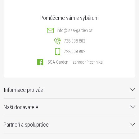
info
@
issa-garden.cz
728 008 802
728 008 802
ISSA-Garden – zahradní technika
Informace pro vás
Naši dodavatelé
Partneři a spolupráce