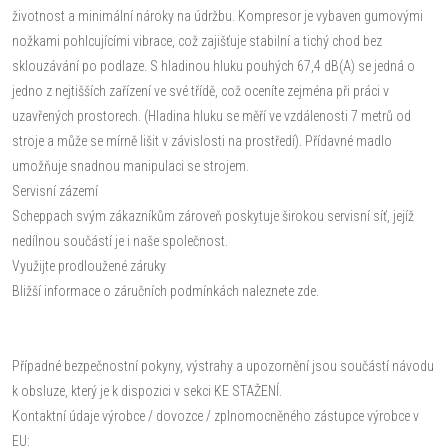
životnost a minimální nároky na údržbu. Kompresor je vybaven gumovými
nožkami pohlcujícími vibrace, což zajišťuje stabilní a tichý chod bez
sklouzávání po podlaze. S hladinou hluku pouhých 67,4 dB(A) se jedná o
jedno z nejtišších zařízení ve své třídě, což oceníte zejména při práci v
uzavřených prostorech. (Hladina hluku se měří ve vzdálenosti 7 metrů od
stroje a může se mírně lišit v závislosti na prostředí). Přídavné madlo
umožňuje snadnou manipulaci se strojem.
Servisní zázemí
Scheppach svým zákazníkům zároveň poskytuje širokou servisní síť, jejíž
nedílnou součástí je i naše společnost.
Využijte prodloužené záruky
Bližší informace o záručních podmínkách naleznete zde.
Případné bezpečnostní pokyny, výstrahy a upozornění jsou součástí návodu
k obsluze, který je k dispozici v sekci KE STAŽENÍ.
Kontaktní údaje výrobce / dovozce / zplnomocněného zástupce výrobce v
EU: