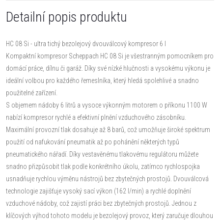
Detailní popis produktu
HC 08 Si - ultra tichý bezolejový dvouválcový kompresor 6 l
Kompaktní kompresor Scheppach HC 08 Si je všestranným pomocníkem pro
domácí práce, dílnu či garáž. Díky své nízké hlučnosti a vysokému výkonu je
ideální volbou pro každého řemeslníka, který hledá spolehlivé a snadno
použitelné zařízení.
S objemem nádoby 6 litrů a vysoce výkonným motorem o příkonu 1100 W
nabízí kompresor rychlé a efektivní plnění vzduchového zásobníku.
Maximální provozní tlak dosahuje až 8 barů, což umožňuje široké spektrum
použití od nafukování pneumatik až po pohánění některých typů
pneumatického nářadí. Díky vestavěnému tlakovému regulátoru můžete
snadno přizpůsobit tlak podle konkrétního úkolu, zatímco rychlospojka
usnadňuje rychlou výměnu nástrojů bez zbytečných prostojů. Dvouválcová
technologie zajišťuje vysoký sací výkon (162 l/min) a rychlé doplnění
vzduchové nádoby, což zajistí práci bez zbytečných prostojů. Jednou z
klíčových výhod tohoto modelu je bezolejový provoz, který zaručuje dlouhou