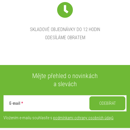
SKLADOVÉ OBJEDNÁVKY DO 12 HODIN
ODESÍLÁME OBRATEM
Mějte přehled o novinkách
a slevách
Z
á
E-mail
ODEBÍRAT
p
Vložením e-mailu souhlasíte s
podmínkami ochrany osobních údajů