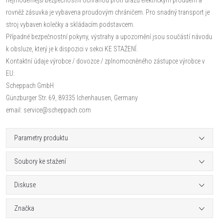
rovněž zásuvka je vybavena proudovým chráničem. Pro snadný transport je
stroj vybaven kolečky a skládacím podstavcem.
Případné bezpečnostní pokyny, výstrahy a upozornění jsou součástí návodu
k obsluze, který je k dispozici v sekci KE STAŽENÍ.
Kontaktní údaje výrobce / dovozce / zplnomocněného zástupce výrobce v
EU:
Scheppach GmbH
Günzburger Str. 69, 89335 Ichenhausen, Germany
email: service@scheppach.com
Parametry produktu
Soubory ke stažení
Diskuse
Značka