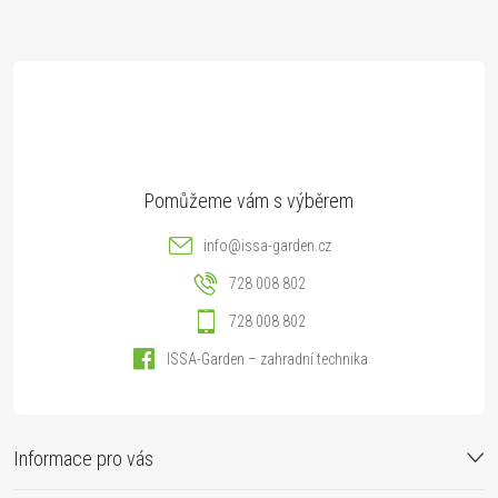
a
t
í
info
@
issa-garden.cz
728 008 802
728 008 802
ISSA-Garden – zahradní technika
Informace pro vás