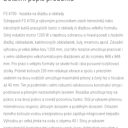
FS 4700 - řezačka na dlažbu a obklady
Scheppach FS 4700 je výborným pomocníkem všech řemeslníků nebo
náročných kutilů pracujících často s obklady či dlažbou velkého formátu.
Silný indukční motor 1200 W s tepelnou ochranou si hravě poradí s řezáním
dlažby, obkladaček, kabřincových obkladaček, žuly, mramoru apod. Zásadní
výhodou je velká délka řezu 1200 mm, což této řezačce umožňuje pracovat i
s velmi oblíbenými velkoformátovými dlaždicemi až do rozměru 848 x 848
mm. Pro práci s velkými formáty se skvěle hodí i dva posuvné rozšiřovací
stolky. Průměr kotouče 230 mm redukuje vibrace a spolu s precizním
vedením na dvou vodičích umožňuje maximálně přesný a čistý řez o hloubce
až 40 mm. Ten je podmíněn i velmi robustní celokovovou konstrukcí stroje i
podstavce a přesným nastavitelným laserem. Řezačka umožňuje řezy na
pokos a na dvojí pokos a rovněž ponornou funkci. Stůl je vybaven přesnou
milimetrovou stupnicí, úhlovým dorazem a podélným dorazem. Chlazení
řezného kotouče vodou a bezprašnou práci zajišťuje integrované čerpadlo.
Výhodou je i velká jímka na vodu o objemu 40 l. Stroj je vybaven
nejmodernější bezpečnostní ochranou proti úrazu elektrickým proudem a