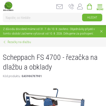
Přejít
NÁKUPNÍ
na
KOŠÍK
obsah
HLEDAT
Z důvodu dovolené máme od 31. 7. do 10. 8. zavřeno. Objednávky přijaté v
tomto období začneme vyřizovat od 10. 8. 2026. Děkujeme za pochopení.
Řezačky na dlažbu
Scheppach FS 4700 - řezačka na
dlažbu a obklady
Kód produktu:
GA5906707901