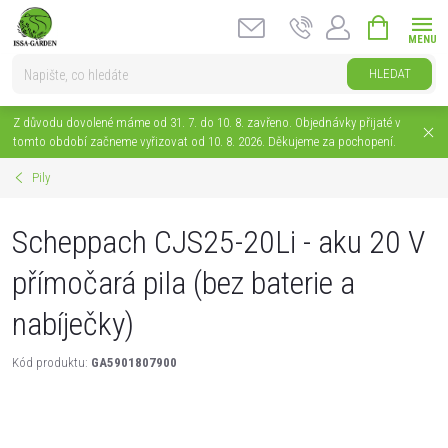
Přejít
NÁKUPNÍ
na
KOŠÍK
obsah
HLEDAT
Z důvodu dovolené máme od 31. 7. do 10. 8. zavřeno. Objednávky přijaté v
tomto období začneme vyřizovat od 10. 8. 2026. Děkujeme za pochopení.
Pily
Scheppach CJS25-20Li - aku 20 V
přímočará pila (bez baterie a
nabíječky)
Kód produktu:
GA5901807900