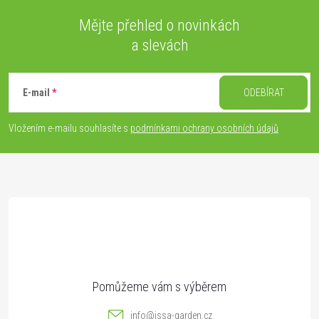
Mějte přehled o novinkách
a slevách
Z
á
E-mail
ODEBÍRAT
p
Vložením e-mailu souhlasíte s
podmínkami ochrany osobních údajů
a
t
í
info
@
issa-garden.cz