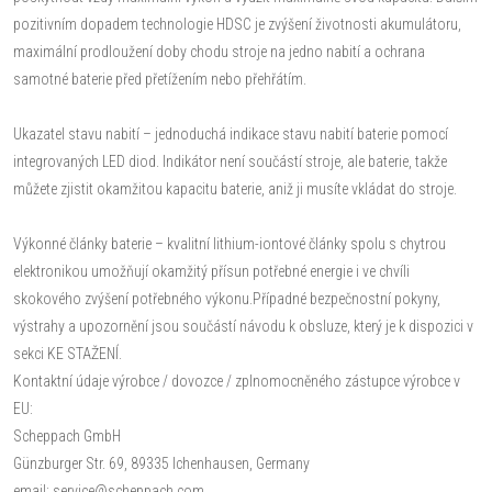
pozitivním dopadem technologie HDSC je zvýšení životnosti akumulátoru,
maximální prodloužení doby chodu stroje na jedno nabití a ochrana
samotné baterie před přetížením nebo přehřátím.
Ukazatel stavu nabití – jednoduchá indikace stavu nabití baterie pomocí
integrovaných LED diod. Indikátor není součástí stroje, ale baterie, takže
můžete zjistit okamžitou kapacitu baterie, aniž ji musíte vkládat do stroje.
Výkonné články baterie – kvalitní lithium-iontové články spolu s chytrou
elektronikou umožňují okamžitý přísun potřebné energie i ve chvíli
skokového zvýšení potřebného výkonu.Případné bezpečnostní pokyny,
výstrahy a upozornění jsou součástí návodu k obsluze, který je k dispozici v
sekci KE STAŽENÍ.
Kontaktní údaje výrobce / dovozce / zplnomocněného zástupce výrobce v
EU:
Scheppach GmbH
Günzburger Str. 69, 89335 Ichenhausen, Germany
email: service@scheppach.com