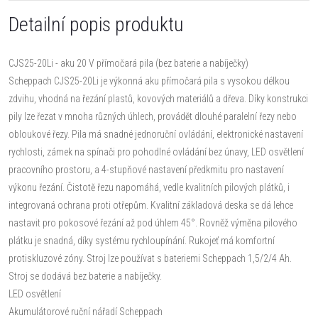
Detailní popis produktu
CJS25-20Li - aku 20 V přímočará pila (bez baterie a nabíječky)
Scheppach CJS25-20Li je výkonná aku přímočará pila s vysokou délkou
zdvihu, vhodná na řezání plastů, kovových materiálů a dřeva. Díky konstrukci
pily lze řezat v mnoha různých úhlech, provádět dlouhé paralelní řezy nebo
obloukové řezy. Pila má snadné jednoruční ovládání, elektronické nastavení
rychlosti, zámek na spínači pro pohodlné ovládání bez únavy, LED osvětlení
pracovního prostoru, a 4-stupňové nastavení předkmitu pro nastavení
výkonu řezání. Čistotě řezu napomáhá, vedle kvalitních pilových plátků, i
integrovaná ochrana proti otřepům. Kvalitní základová deska se dá lehce
nastavit pro pokosové řezání až pod úhlem 45°. Rovněž výměna pilového
plátku je snadná, díky systému rychloupínání. Rukojeť má komfortní
protiskluzové zóny. Stroj lze používat s bateriemi Scheppach 1,5/2/4 Ah.
Stroj se dodává bez baterie a nabíječky.
LED osvětlení
Akumulátorové ruční nářadí Scheppach