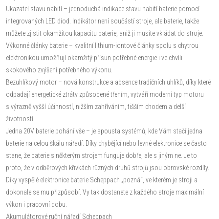
Ukazatel stavu nabití – jednoduchá indikace stavu nabití baterie pomocí
integrovaných LED diod. Indikátor není součástí stroje, ale baterie, takže
můžete zjistit okamžitou kapacitu baterie, aniž ji musíte vkládat do stroje.
Výkonné články baterie – kvalitní lithium-iontové články spolu s chytrou
elektronikou umožňují okamžitý přísun potřebné energie i ve chvíli
skokového zvýšení potřebného výkonu.
Bezuhlíkový motor – nová konstrukce a absence tradičních uhlíků, díky které
odpadají energetické ztráty způsobené třením, vytváří moderní typ motoru
s výrazně vyšší účinností, nižším zahříváním, tišším chodem a delší
životností.
Jedna 20V baterie pohání vše – je spousta systémů, kde Vám stačí jedna
baterie na celou škálu nářadí. Díky chybějící nebo levné elektronice se často
stane, že baterie s některým strojem funguje dobře, ale s jiným ne. Je to
proto, že v odběrových křivkách různých druhů strojů jsou obrovské rozdíly.
Díky vyspělé elektronice baterie Scheppach „pozná“, ve kterém je stroji a
dokonale se mu přizpůsobí. Vy tak dostanete z každého stroje maximální
výkon i pracovní dobu.
Akumulátorové ruční nářadí Scheppach