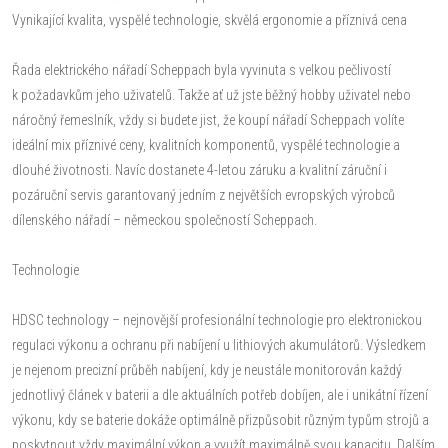
Vynikající kvalita, vyspělé technologie, skvělá ergonomie a příznivá cena
Řada elektrického nářadí Scheppach byla vyvinuta s velkou pečlivostí
k požadavkům jeho uživatelů. Takže ať už jste běžný hobby uživatel nebo
náročný řemeslník, vždy si budete jist, že koupí nářadí Scheppach volíte
ideální mix příznivé ceny, kvalitních komponentů, vyspělé technologie a
dlouhé životnosti. Navíc dostanete 4-letou záruku a kvalitní záruční i
pozáruční servis garantovaný jedním z největších evropských výrobců
dílenského nářadí – německou společností Scheppach.
Technologie
HDSC technology – nejnovější profesionální technologie pro elektronickou
regulaci výkonu a ochranu při nabíjení u lithiových akumulátorů. Výsledkem
je nejenom precizní průběh nabíjení, kdy je neustále monitorován každý
jednotlivý článek v baterii a dle aktuálních potřeb dobíjen, ale i unikátní řízení
výkonu, kdy se baterie dokáže optimálně přizpůsobit různým typům strojů a
poskytnout vždy maximální výkon a využít maximálně svou kapacitu. Dalším