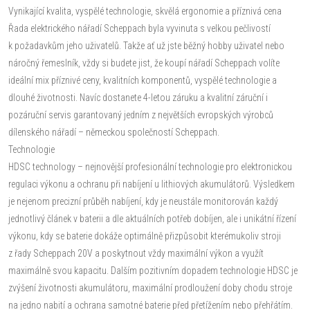
Vynikající kvalita, vyspělé technologie, skvělá ergonomie a příznivá cena
Řada elektrického nářadí Scheppach byla vyvinuta s velkou pečlivostí
k požadavkům jeho uživatelů. Takže ať už jste běžný hobby uživatel nebo
náročný řemeslník, vždy si budete jist, že koupí nářadí Scheppach volíte
ideální mix příznivé ceny, kvalitních komponentů, vyspělé technologie a
dlouhé životnosti. Navíc dostanete 4-letou záruku a kvalitní záruční i
pozáruční servis garantovaný jedním z největších evropských výrobců
dílenského nářadí – německou společností Scheppach.
Technologie
HDSC technology – nejnovější profesionální technologie pro elektronickou
regulaci výkonu a ochranu při nabíjení u lithiových akumulátorů. Výsledkem
je nejenom precizní průběh nabíjení, kdy je neustále monitorován každý
jednotlivý článek v baterii a dle aktuálních potřeb dobíjen, ale i unikátní řízení
výkonu, kdy se baterie dokáže optimálně přizpůsobit kterémukoliv stroji
z řady Scheppach 20V a poskytnout vždy maximální výkon a využít
maximálně svou kapacitu. Dalším pozitivním dopadem technologie HDSC je
zvýšení životnosti akumulátoru, maximální prodloužení doby chodu stroje
na jedno nabití a ochrana samotné baterie před přetížením nebo přehřátím.