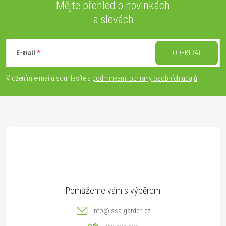
Mějte přehled o novinkách
a slevách
Z
á
E-mail
ODEBÍRAT
p
Vložením e-mailu souhlasíte s
podmínkami ochrany osobních údajů
a
t
í
info
@
issa-garden.cz