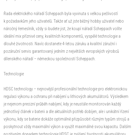
Řada elektrického nářadí Scheppach byla vyvinuta s velkou pečlivostí
k požadavkům jeho uživatelů. Takže ať už jste běžný hobby uživatel nebo
náročný řemeslník, vždy si budete jist, že koupí nářadí Scheppach volíte
ideální mix příznivé ceny, kvalitních komponentů, vyspělé technologie a
dlouhé životnosti. Navíc dostanete 4-letou záruku a kvalitní záruční i
pozáruční servis garantovaný jedním z největších evropských výrobců
dílenského nářadí – německou společností Scheppach.
Technologie
HDSC technology – nejnovější profesionální technologie pro elektronickou
regulaci výkonu a ochranu při nabíjení u lithiových akumulátorů. Výsledkem
je nejenom precizní průběh nabíjení, kdy je neustále monitorován každý
jednotlivý článek v baterii a dle aktuálních potřeb dobíjen, ale i unikátní řízení
výkonu, kdy se baterie dokáže optimálně přizpůsobit různým typům strojů a
poskytnout vždy maximální výkon a využít maximálně svou kapacitu. Dalším
pozitivním dopadem technologie HDSC je zvýšení životnosti akumulátoru,