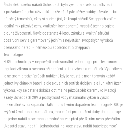
Řada elektrického nářadí Scheppach byla vyvinuta s velkou pečlivostí
k požadavkům jeho uživatelů. Takže ať už jste běžný hobby uživatel nebo
náročný řemeslník, vždy si budete jist, že koupí nářadí Scheppach volíte
ideální mix příznivé ceny, kvalitních komponentů, vyspělé technologie a
dlouhé životnosti. Navíc dostanete 4-letou záruku a kvalitní záruční i
pozáruční servis garantovaný jedním z největších evropských výrobců
dílenského nářadí – německou společností Scheppach.
Technologie
HDSC technology – nejnovější profesionální technologie pro elektronickou
regulaci výkonu a ochranu při nabíjení u lithiových akumulátorů. Výsledkem
je nejenom precizní průběh nabíjení, kdy je neustále monitorován každý
jednotlivý článek v baterii a dle aktuálních potřeb dobíjen, ale i unikátní řízení
výkonu, kdy se baterie dokáže optimálně přizpůsobit kterémukoliv stroji
z řady Scheppach 20V a poskytnout vždy maximální výkon a využít
maximálně svou kapacitu. Dalším pozitivním dopadem technologie HDSC je
zvýšení životnosti akumulátoru, maximální prodloužení doby chodu stroje
na jedno nabití a ochrana samotné baterie před přetížením nebo přehřátím.
Ukazatel stavu nabití – jednoduchá indikace stavu nabití baterie pomocí