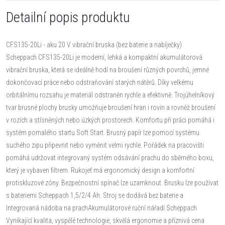
Detailní popis produktu
CFS135-20Li - aku 20 V vibrační bruska (bez baterie a nabíječky)
Scheppach CFS135-20Li je moderní, lehká a kompaktní akumulátorová
vibrační bruska, která se ideálně hodí na broušení různých povrchů, jemné
dokončovací práce nebo odstraňování starých nátěrů. Díky velkému
orbitálnímu rozsahu je materiál odstraněn rychle a efektivně. Trojúhelníkový
tvar brusné plochy brusky umožňuje broušení hran i rovin a rovněž broušení
v rozích a stísněných nebo úzkých prostorech. Komfortu při práci pomáhá i
systém pomalého startu Soft Start. Brusný papír lze pomocí systému
suchého zipu připevnit nebo vyměnit velmi rychle. Pořádek na pracovišti
pomáhá udržovat integrovaný systém odsávání prachu do sběrného boxu,
který je vybaven filtrem. Rukojeť má ergonomický design a komfortní
protiskluzové zóny. Bezpečnostní spínač lze uzamknout. Brusku lze používat
s bateriemi Scheppach 1,5/2/4 Ah. Stroj se dodává bez baterie a
Integrovaná nádoba na prachAkumulátorové ruční nářadí Scheppach
Vynikající kvalita, vyspělé technologie, skvělá ergonomie a příznivá cena