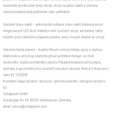
maximální prodloužení doby chodu stroje na jedno nabití a ochrana
samotné baterie před přetížením nebo přehřátím.
Ukazatel stavu nabití – jednoduchá indikace stavu nabití baterie pomocí
integrovaných LED diod. Indikátor není součástí stroje, ale baterie, takže
můžete zjistit okamžitou kapacitu baterie, aniž ji musíte vkládat do stroje.
Výkonné články baterie – kvalitní lithium-iontové články spolu s chytrou
elektronikou umožňují okamžitý přísun potřebné energie i ve chvíli
skokového zvýšení potřebného výkonu.Případné bezpečnostní pokyny,
výstrahy a upozornění jsou součástí návodu k obsluze, který je k dispozici v
sekci KE STAŽENÍ.
Kontaktní údaje výrobce / dovozce / zplnomocněného zástupce výrobce v
EU:
Scheppach GmbH
Günzburger Str. 69, 89335 Ichenhausen, Germany
email: service@scheppach.com