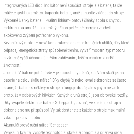
integrovaných LED diod. Indikátor není součástí stroje, ale baterie, takže
můžete zjistit okamžitou kapacitu baterie, aniž ji musíte vkládat do stroje.
Výkonné články baterie – kvalitní lithium-iontové články spolu s chytrou
elektronikou umožňují okamžitý přísun potřebné energie i ve chvíli
skokového zvýšení potřebného výkonu.
Bezuhlíkový motor – nová konstrukce a absence tradičních uhlíků, díky které
odpadají energetické ztráty způsobené třením, vytváří moderní typ motoru
s výrazně vyšší účinností, nižším zahříváním, tišším chodem a delší
životností.
Jedna 20V baterie pohání vše – je spousta systémů, kde Vám stačí jedna
baterie na celou škálu nářadí. Díky chybějící nebo levné elektronice se často
stane, že baterie s některým strojem funguje dobře, ale s jiným ne. Je to
proto, že v odběrových křivkách různých druhů strojů jsou obrovské rozdíly.
Díky vyspělé elektronice baterie Scheppach „pozná“, ve kterém je stroji a
dokonale se mu přizpůsobí. Vy tak dostanete z každého stroje maximální
výkon i pracovní dobu.
Akumulátorové ruční nářadí Scheppach
Vynikající kvalita, vyspělé technologie, skvělá ergonomie a příznivá cena