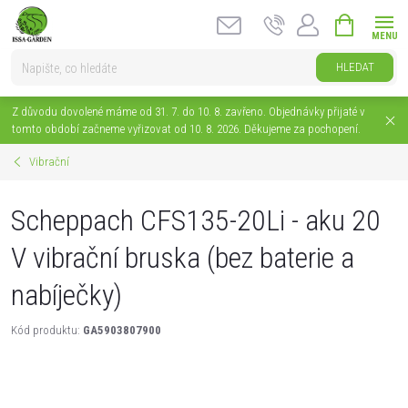
Přejít
NÁKUPNÍ
na
KOŠÍK
obsah
HLEDAT
Z důvodu dovolené máme od 31. 7. do 10. 8. zavřeno. Objednávky přijaté v
tomto období začneme vyřizovat od 10. 8. 2026. Děkujeme za pochopení.
Vibrační
Scheppach CFS135-20Li - aku 20
V vibrační bruska (bez baterie a
nabíječky)
Kód produktu:
GA5903807900