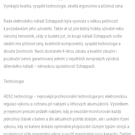
Vynikající kvalita, vyspělé technologie, skvělá ergonomie a příznivá cena
Řada elektrického nářadí Scheppach byla vyvinuta s velkou pečlivostí
k požadavkům jeho uživatelů. Takže ať už jste běžný hobby uživatel nebo
náročný řemeslník, vždy si budete jist, že koupí nářadí Scheppach volíte
ideální mix příznivé ceny, kvalitních komponentů, vyspělé technologie a
dlouhé životnosti. Navíc dostanete 4-letou záruku a kvalitní záruční i
pozáruční servis garantovaný jedním z největších evropských výrobců
dílenského nářadí – německou společností Scheppach.
Technologie
HDSC technology – nejnovější profesionální technologie pro elektronickou
regulaci výkonu a ochranu při nabíjení u lithiových akumulátorů. Výsledkem
je nejenom precizní průběh nabíjení, kdy je neustále monitorován každý
jednotlivý článek v baterii a dle aktuálních potřeb dobíjen, ale i unikátní řízení
výkonu, kdy se baterie dokáže optimálně přizpůsobit různým typům strojů a
poskytnout vždy maximální výkon a využít maximálně svou kapacitu. Dalším