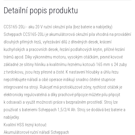
Detailní popis produktu
CCS165-20Li - aku 20 V ruční okružní pila (bez baterie a nabíječky)
Scheppach CCS165-20Li je akumulátorová okružní pila vhodná na provádění
dlouhých přímých řezů, vyřezávání dílů z dřevěných desek, krácení
kuchyňských a pracovních desek, řezání podlahových krytin, příčné řezání
trámů apod. Díky výkonnému motoru, vysokým otáčkám, pevné kovové
základně ze slitiny hliníku a kvalitnímu řeznému kotouči 165 mm s 24 zuby
z tvrdokovu, jsou řezy přesné a čisté. K nastavení hloubky a úhlu řezu
nepotřebujete nářadí a obě operace indikují snadno čitelné stupnice
integrované na stroji. Rukojeť má protiskluzové zóny, rychlost otáček je
elektronicky regulovatelná a díky prachové přípojce můžete pilu připojit
k odsavači a využít možnosti práce v bezprašném prostředí. Stroj lze
používat s bateriemi Scheppach 1,5/2/4 Ah. Stroj se dodává bez baterie a
nabíječky.
Kvalitní HSS řezný kotouč
Akumulátorové ruční nářadí Scheppach