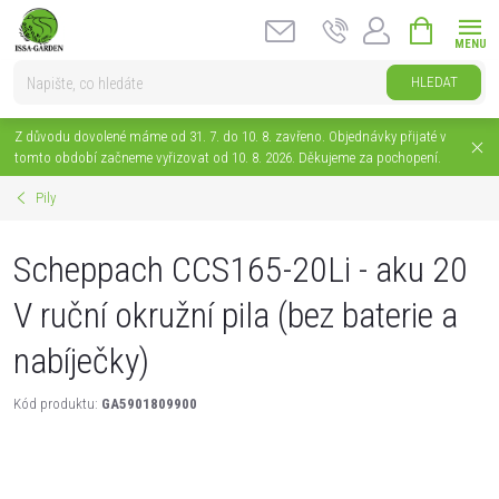
Přejít
NÁKUPNÍ
na
KOŠÍK
obsah
HLEDAT
Z důvodu dovolené máme od 31. 7. do 10. 8. zavřeno. Objednávky přijaté v
tomto období začneme vyřizovat od 10. 8. 2026. Děkujeme za pochopení.
Pily
Scheppach CCS165-20Li - aku 20
V ruční okružní pila (bez baterie a
nabíječky)
Kód produktu:
GA5901809900