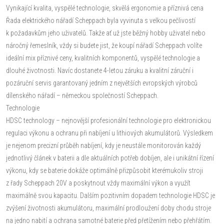
Vynikající kvalita, vyspělé technologie, skvělá ergonomie a příznivá cena
Řada elektrického nářadí Scheppach byla vyvinuta s velkou pečlivostí
k požadavkům jeho uživatelů. Takže ať už jste běžný hobby uživatel nebo
náročný řemeslník, vždy si budete jist, že koupí nářadí Scheppach volíte
ideální mix příznivé ceny, kvalitních komponentů, vyspělé technologie a
dlouhé životnosti. Navíc dostanete 4-letou záruku a kvalitní záruční i
pozáruční servis garantovaný jedním z největších evropských výrobců
dílenského nářadí – německou společností Scheppach.
Technologie
HDSC technology – nejnovější profesionální technologie pro elektronickou
regulaci výkonu a ochranu při nabíjení u lithiových akumulátorů. Výsledkem
je nejenom precizní průběh nabíjení, kdy je neustále monitorován každý
jednotlivý článek v baterii a dle aktuálních potřeb dobíjen, ale i unikátní řízení
výkonu, kdy se baterie dokáže optimálně přizpůsobit kterémukoliv stroji
z řady Scheppach 20V a poskytnout vždy maximální výkon a využít
maximálně svou kapacitu. Dalším pozitivním dopadem technologie HDSC je
zvýšení životnosti akumulátoru, maximální prodloužení doby chodu stroje
na jedno nabití a ochrana samotné baterie před přetížením nebo přehřátím.