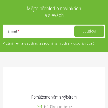
Mějte přehled o novinkách
a slevách
Z
á
E-mail
ODEBÍRAT
p
Vložením e-mailu souhlasíte s
podmínkami ochrany osobních údajů
a
t
í
info
@
issa-garden.cz