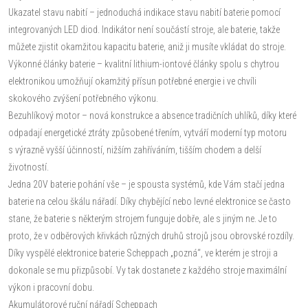
Ukazatel stavu nabití – jednoduchá indikace stavu nabití baterie pomocí
integrovaných LED diod. Indikátor není součástí stroje, ale baterie, takže
můžete zjistit okamžitou kapacitu baterie, aniž ji musíte vkládat do stroje.
Výkonné články baterie – kvalitní lithium-iontové články spolu s chytrou
elektronikou umožňují okamžitý přísun potřebné energie i ve chvíli
skokového zvýšení potřebného výkonu.
Bezuhlíkový motor – nová konstrukce a absence tradičních uhlíků, díky které
odpadají energetické ztráty způsobené třením, vytváří moderní typ motoru
s výrazně vyšší účinností, nižším zahříváním, tišším chodem a delší
životností.
Jedna 20V baterie pohání vše – je spousta systémů, kde Vám stačí jedna
baterie na celou škálu nářadí. Díky chybějící nebo levné elektronice se často
stane, že baterie s některým strojem funguje dobře, ale s jiným ne. Je to
proto, že v odběrových křivkách různých druhů strojů jsou obrovské rozdíly.
Díky vyspělé elektronice baterie Scheppach „pozná“, ve kterém je stroji a
dokonale se mu přizpůsobí. Vy tak dostanete z každého stroje maximální
výkon i pracovní dobu.
Akumulátorové ruční nářadí Scheppach