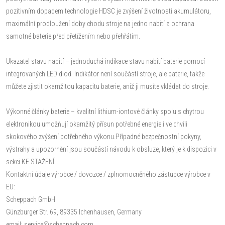
pozitivním dopadem technologie HDSC je zvýšení životnosti akumulátoru,
maximální prodloužení doby chodu stroje na jedno nabití a ochrana
samotné baterie před přetížením nebo přehřátím.
Ukazatel stavu nabití – jednoduchá indikace stavu nabití baterie pomocí
integrovaných LED diod. Indikátor není součástí stroje, ale baterie, takže
můžete zjistit okamžitou kapacitu baterie, aniž ji musíte vkládat do stroje.
Výkonné články baterie – kvalitní lithium-iontové články spolu s chytrou
elektronikou umožňují okamžitý přísun potřebné energie i ve chvíli
skokového zvýšení potřebného výkonu.Případné bezpečnostní pokyny,
výstrahy a upozornění jsou součástí návodu k obsluze, který je k dispozici v
sekci KE STAŽENÍ.
Kontaktní údaje výrobce / dovozce / zplnomocněného zástupce výrobce v
EU:
Scheppach GmbH
Günzburger Str. 69, 89335 Ichenhausen, Germany
email: service@scheppach.com