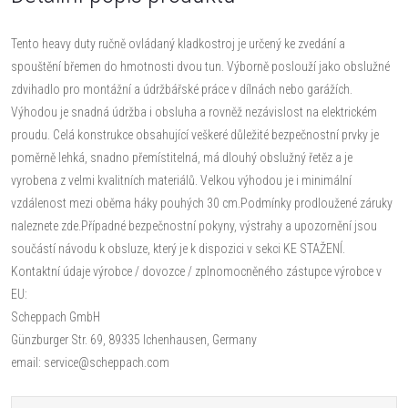
Tento heavy duty ručně ovládaný kladkostroj je určený ke zvedání a
spouštění břemen do hmotnosti dvou tun. Výborně poslouží jako obslužné
zdvihadlo pro montážní a údržbářské práce v dílnách nebo garážích.
Výhodou je snadná údržba i obsluha a rovněž nezávislost na elektrickém
proudu. Celá konstrukce obsahující veškeré důležité bezpečnostní prvky je
poměrně lehká, snadno přemístitelná, má dlouhý obslužný řetěz a je
vyrobena z velmi kvalitních materiálů. Velkou výhodou je i minimální
vzdálenost mezi oběma háky pouhých 30 cm.Podmínky prodloužené záruky
naleznete zde.Případné bezpečnostní pokyny, výstrahy a upozornění jsou
součástí návodu k obsluze, který je k dispozici v sekci KE STAŽENÍ.
Kontaktní údaje výrobce / dovozce / zplnomocněného zástupce výrobce v
EU:
Scheppach GmbH
Günzburger Str. 69, 89335 Ichenhausen, Germany
email: service@scheppach.com