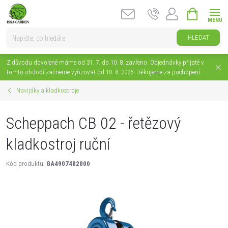
Přejít
NÁKUPNÍ
na
KOŠÍK
obsah
HLEDAT
Z důvodu dovolené máme od 31. 7. do 10. 8. zavřeno. Objednávky přijaté v
tomto období začneme vyřizovat od 10. 8. 2026. Děkujeme za pochopení.
Navijáky a kladkostroje
Scheppach CB 02 - řetězový
kladkostroj ruční
Kód produktu:
GA4907402000