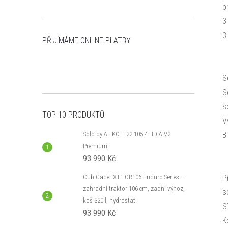
b
3
3
PŘIJÍMÁME ONLINE PLATBY
S
S
s
TOP 10 PRODUKTŮ
V
Solo by AL-KO T 22-105.4 HD-A V2
B
Premium
93 990 Kč
Cub Cadet XT1 OR106 Enduro Series –
P
zahradní traktor 106 cm, zadní výhoz,
s
koš 320 l, hydrostat
S
93 990 Kč
K