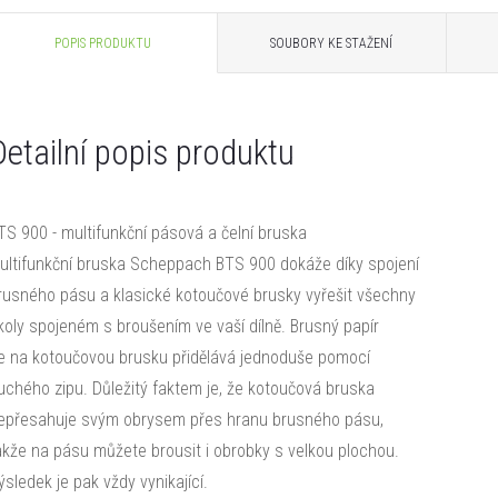
POPIS PRODUKTU
SOUBORY KE STAŽENÍ
Detailní popis produktu
TS 900 - multifunkční pásová a čelní bruska
ultifunkční bruska Scheppach BTS 900 dokáže díky spojení
rusného pásu a klasické kotoučové brusky vyřešit všechny
koly spojeném s broušením ve vaší dílně. Brusný papír
e na kotoučovou brusku přidělává jednoduše pomocí
uchého zipu. Důležitý faktem je, že kotoučová bruska
epřesahuje svým obrysem přes hranu brusného pásu,
akže na pásu můžete brousit i obrobky s velkou plochou.
ýsledek je pak vždy vynikající.