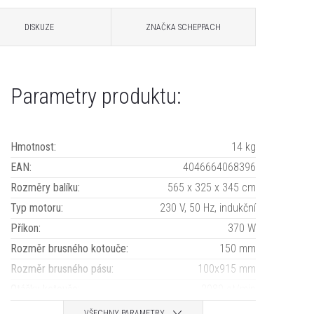
DISKUZE
ZNAČKA
SCHEPPACH
Parametry produktu:
Hmotnost
:
14 kg
EAN
:
4046664068396
Rozměry balíku
:
565 x 325 x 345 cm
Typ motoru
:
230 V, 50 Hz, indukční
Příkon
:
370 W
Rozměr brusného kotouče
:
150 mm
Rozměr brusného pásu
:
100x915 mm
Otáčky kotouče
:
2980 ot/min
VŠECHNY PARAMETRY