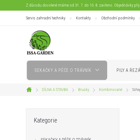
Přejít
Z důvodu dovolené máme od 31. 7. do 10. 8. zavřeno. Objednávky při
na
Servis zahradní techniky
Kontakty
Obchodní podmínky
obsah
SEKAČKY A PÉČE O TRÁVNÍK
PILY A ŘEZ
DÍLNA A STAVBA
Brusky
Kombinované
Sche
Domů
P
Přeskočit
Kategorie
kategorie
o