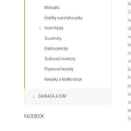
N
Míchadla
C
Hoblíky a protahovačky
h
Horní frézky
ú
n
Soustruhy
b
Elektrocentrály
n
Svařovací invertory
s
Plazmové řezačky
K
P
Navijáky a kladkostroje
j
ú
ZAHRADA A DŮM
c
b
FACEBOOK
S