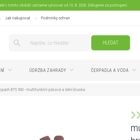
jaté v tomto období začneme vyřizovat od 10. 8. 2026. Děkujeme za pochopení.
Jak nakupovat
Podmínky ochrany osobních údajů
Doprava
Pla
HLEDAT
ÁNÍ
ÚDRŽBA ZAHRADY
ČERPADLA A VODA
ppach BTS 900 - multifunkční pásová a čelní bruska
mu