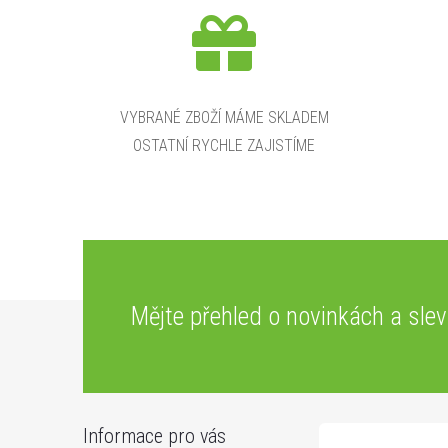
VYBRANÉ ZBOŽÍ MÁME SKLADEM
OSTATNÍ RYCHLE ZAJISTÍME
Z
Mějte přehled o novinkách
a sle
á
p
Informace pro vás