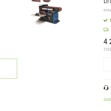
br
Kód p
4 
3 552
Měrn
cena:
Znač