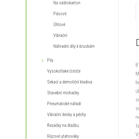
Na sádrokarton
n
Pásové
e
Úhlové
l
Vibrační
Náhradní díly k bruskám
Pily
B
Vysokotlaké čističe
M
Sekací a demoliční kladiva
b
ú
Stavební míchačky
s
Pneumatické nářadí
s
Vibrační desky a pěchy
n
Řezačky na dlažbu
t
V
Rázové utahováky