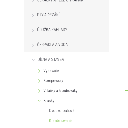
SEKAČKY A PÉČE O TRÁVNÍK
s
PILY A ŘEZÁNÍ
t
ÚDRŽBA ZAHRADY
r
ČERPADLA A VODA
a
n
DÍLNA A STAVBA
Vysavače
n
Kompresory
í
Vrtačky a šroubováky
Brusky
p
Dvoukotoučové
a
Kombinované