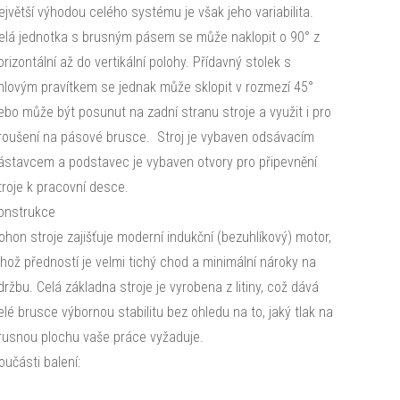
ejvětší výhodou celého systému je však jeho variabilita.
elá jednotka s brusným pásem se může naklopit o 90° z
orizontální až do vertikální polohy. Přídavný stolek s
hlovým pravítkem se jednak může sklopit v rozmezí 45°
ebo může být posunut na zadní stranu stroje a využit i pro
roušení na pásové brusce. Stroj je vybaven odsávacím
ástavcem a podstavec je vybaven otvory pro připevnění
troje k pracovní desce.
onstrukce
ohon stroje zajišťuje moderní indukční (bezuhlíkový) motor,
ehož předností je velmi tichý chod a minimální nároky na
držbu. Celá základna stroje je vyrobena z litiny, což dává
elé brusce výbornou stabilitu bez ohledu na to, jaký tlak na
rusnou plochu vaše práce vyžaduje.
oučásti balení: