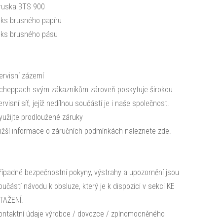
ruska BTS 900
 ks brusného papíru
 ks brusného pásu
ervisní zázemí
cheppach svým zákazníkům zároveň poskytuje širokou
ervisní síť, jejíž nedílnou součástí je i naše společnost.
yužijte prodloužené záruky
ližší informace o záručních podmínkách naleznete zde.
řípadné bezpečnostní pokyny, výstrahy a upozornění jsou
oučástí návodu k obsluze, který je k dispozici v sekci KE
TAŽENÍ.
ontaktní údaje výrobce / dovozce / zplnomocněného