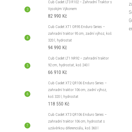
Cub Cadet LT3 R102 – Zahradní Traktor s
z
Vysokým Výkonem
S
82 990 Kč
G
Cub Cadet XT1 OR95 Enduro Series –
e
zahradní traktor 95 cm, zadní výhoz, koš
320 l, hydrostat
94 990 Kč
Cub Cadet LT1 NR92 – zahradní traktor
92 cm, hydrostat, koš 240 l
66 910 Kč
Cub Cadet XT2 QR106 Enduro Series –
zahradní traktor 106 cm, zadní výhoz,
koš 320 l, hydrostat
118 550 Kč
Cub Cadet XT3 QR106 Enduro Series –
zahradní traktor 106 cm, hydrostat s
uzávěrkou diferenciálu, koš 360 l