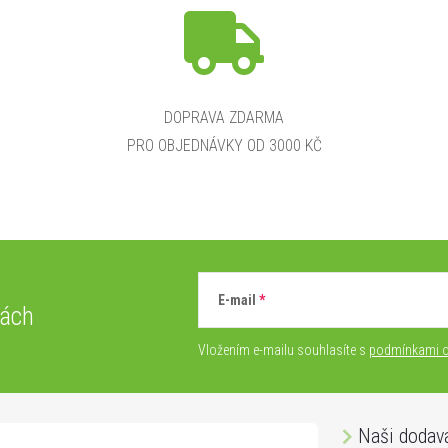
DOPRAVA ZDARMA
PRO OBJEDNÁVKY OD 3000 KČ
E-mail
vách
Vložením e-mailu souhlasíte s
podmínkami o
Naši dodav