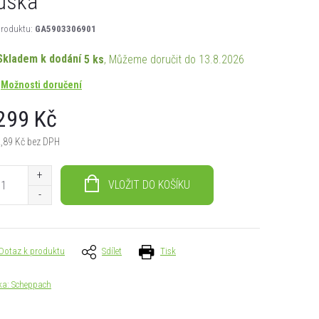
uska
roduktu:
GA5903306901
Skladem k dodání
5 ks
13.8.2026
Možnosti doručení
299 Kč
,89 Kč bez DPH
á
VLOŽIT DO KOŠÍKU
Dotaz k produktu
Sdílet
Tisk
ka:
Scheppach