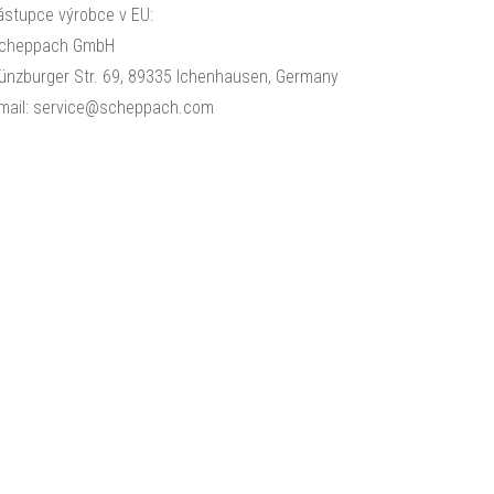
ástupce výrobce v EU:
cheppach GmbH
ünzburger Str. 69, 89335 Ichenhausen, Germany
mail: service@scheppach.com