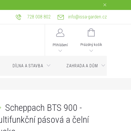
728 008 802
info@issa-garden.cz
tba
Reklamace a práva z vadného plnění
Bagrování a zemní práce Ostrava
NÁKUPNÍ
KOŠÍK
Prázdný košík
Přihlášení
DÍLNA A STAVBA
ZAHRADA A DŮM
Servi
Scheppach BTS 900 -
ltifunkční pásová a čelní