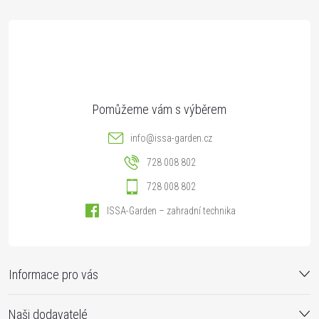
t
í
info
@
issa-garden.cz
728 008 802
728 008 802
ISSA-Garden – zahradní technika
Informace pro vás
Naši dodavatelé