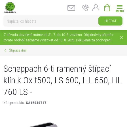
Přejít
NÁKUPNÍ
na
KOŠÍK
obsah
HLEDAT
Z důvodu dovolené máme od 31. 7. do 10. 8. zavřeno. Objednávky přijaté v
tomto období začneme vyřizovat od 10. 8. 2026. Děkujeme za pochopení.
Štípače dříví
Scheppach 6-ti ramenný štípací
klín k Ox t500, LS 600, HL 650, HL
760 LS -
Kód produktu:
GA16040717