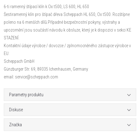
6-ti ramenný štípací klín k Ox t500, LS 600, HL 650
Šestiramenný klín pro štípač dřeva Scheppach HL 650, Ox t500. Rozštípne
poleno na 6 menších dílů.Případné bezpečnostní pokyny, výstrahy a
upozornění jsou součástí návodu k obsluze, který je k dispozici v sekci KE
STAŽENÍ.
Kontaktní údaje výrobce / dovozce / zplnomocněného zástupce výrobce v
EU:
Scheppach GmbH
Günzburger Str. 69, 89335 Ichenhausen, Germany
email: service@scheppach.com
Parametry produktu
Diskuse
Značka