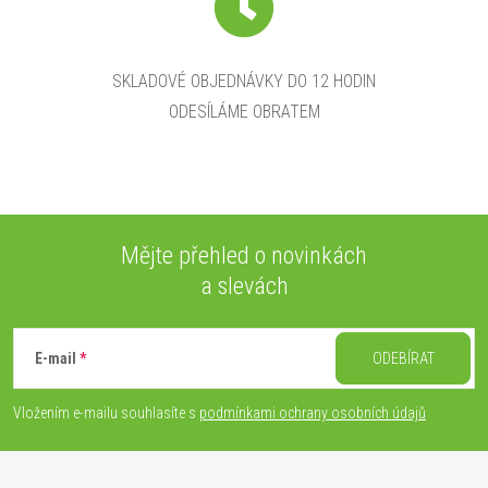
SKLADOVÉ OBJEDNÁVKY DO 12 HODIN
ODESÍLÁME OBRATEM
Mějte přehled o novinkách
a slevách
Z
á
E-mail
ODEBÍRAT
p
Vložením e-mailu souhlasíte s
podmínkami ochrany osobních údajů
a