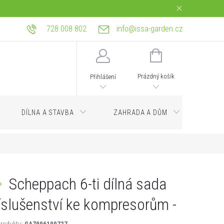
728 008 802
info@issa-garden.cz
tba
Reklamace a práva z vadného plnění
Bagrování a zemní práce Ostrava
NÁKUPNÍ
KOŠÍK
Prázdný košík
Přihlášení
DÍLNA A STAVBA
ZAHRADA A DŮM
Servi
Scheppach 6-ti dílná sada
íslušenství ke kompresorům -
roduktu:
GA7906100727