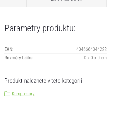
Parametry produktu:
EAN
:
4046664044222
Rozměry balíku
:
0 x 0 x 0 cm
Produkt naleznete v této kategorii
Kompresory