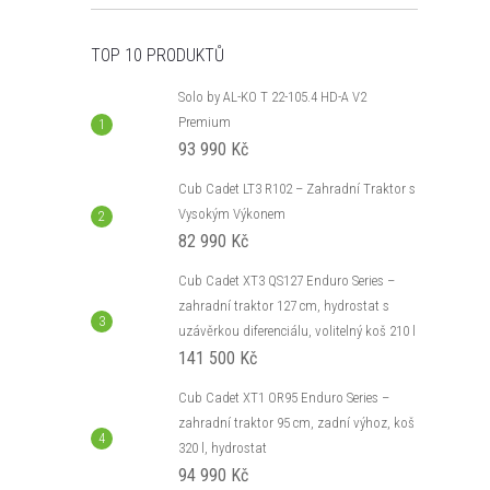
TOP 10 PRODUKTŮ
Solo by AL-KO T 22-105.4 HD-A V2
Premium
93 990 Kč
Cub Cadet LT3 R102 – Zahradní Traktor s
Vysokým Výkonem
82 990 Kč
Cub Cadet XT3 QS127 Enduro Series –
zahradní traktor 127 cm, hydrostat s
uzávěrkou diferenciálu, volitelný koš 210 l
141 500 Kč
Cub Cadet XT1 OR95 Enduro Series –
zahradní traktor 95 cm, zadní výhoz, koš
320 l, hydrostat
94 990 Kč