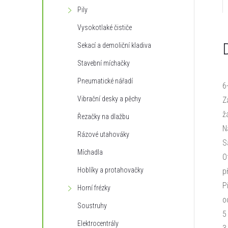
n
Pily
Vysokotlaké čističe
e
Sekací a demoliční kladiva
l
Stavební míchačky
Pneumatické nářadí
6
Vibrační desky a pěchy
Z
ž
Řezačky na dlažbu
N
Rázové utahováky
S
Míchadla
O
Hoblíky a protahovačky
p
P
Horní frézky
o
Soustruhy
5
Elektrocentrály