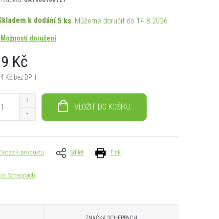
Skladem k dodání
5 ks
14.8.2026
Možnosti doručení
9 Kč
04 Kč bez DPH
á
VLOŽIT DO KOŠÍKU
Dotaz k produktu
Sdílet
Tisk
ka:
Scheppach
ZNAČKA
SCHEPPACH