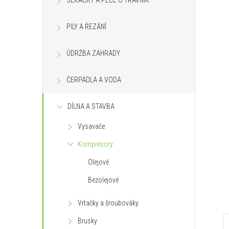
SEKAČKY A PÉČE O TRÁVNÍK
s
PILY A ŘEZÁNÍ
t
ÚDRŽBA ZAHRADY
r
ČERPADLA A VODA
a
n
DÍLNA A STAVBA
Vysavače
n
Kompresory
í
Olejové
Bezolejové
p
Vrtačky a šroubováky
a
Brusky