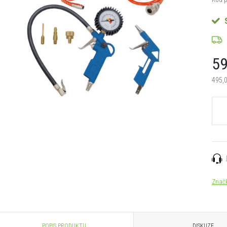
59
495,
Měrn
cena:
Znač
POPIS PRODUKTU
DISKUZE