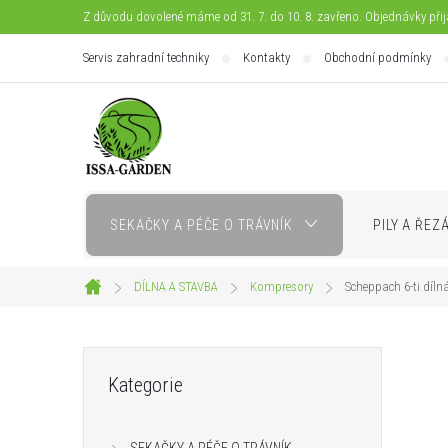
Přejít
Z důvodu dovolené máme od 31. 7. do 10. 8. zavřeno. Objednávky při
na
Servis zahradní techniky
Kontakty
Obchodní podmínky
obsah
SEKAČKY A PÉČE O TRÁVNÍK
PILY A ŘEZ
DÍLNA A STAVBA
Kompresory
Scheppach 6-ti díln
Domů
P
Přeskočit
Kategorie
kategorie
o