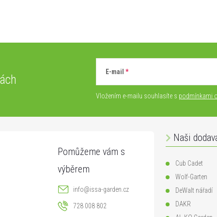
E-mail
vách
Vložením e-mailu souhlasíte s
podmínkami o
Naši dodav
Cub Cadet
Wolf-Garten
info
@
issa-garden.cz
DeWalt nářadí
DAKR
728 008 802