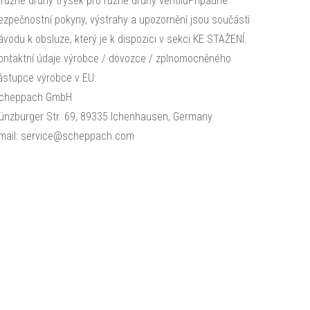
 různé druhy trysek pro různé druhy ventilůPřípadné
ezpečnostní pokyny, výstrahy a upozornění jsou součástí
ávodu k obsluze, který je k dispozici v sekci KE STAŽENÍ.
ontaktní údaje výrobce / dovozce / zplnomocněného
ástupce výrobce v EU:
cheppach GmbH
ünzburger Str. 69, 89335 Ichenhausen, Germany
mail: service@scheppach.com