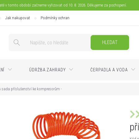
jaté v tomto období začneme vyřizovat od 10. 8. 2026. Děkujeme za pochopení.
Jak nakupovat
Podmínky ochrany osobních údajů
Doprava
Pla
HLEDAT
ÁNÍ
ÚDRŽBA ZAHRADY
ČERPADLA A VODA
á sada příslušenství ke kompresorům -
př
Kód p