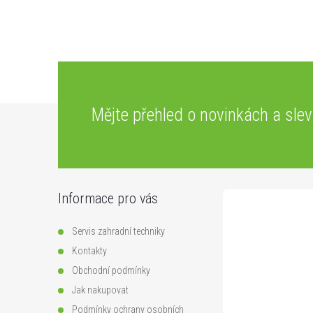
Z
Mějte přehled o novinkách
a sle
á
p
Informace pro vás
a
Servis zahradní techniky
t
Kontakty
Obchodní podmínky
í
Jak nakupovat
Podmínky ochrany osobních