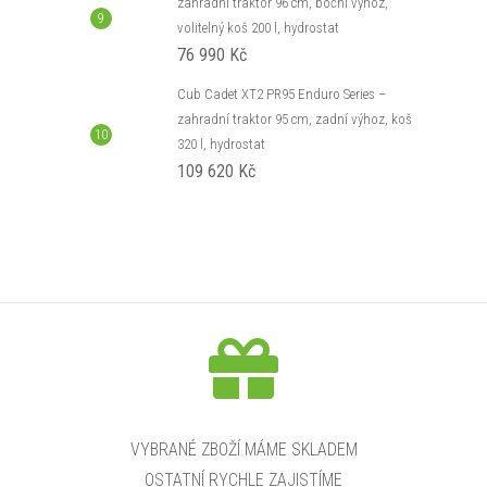
zahradní traktor 96 cm, boční výhoz,
volitelný koš 200 l, hydrostat
76 990 Kč
Cub Cadet XT2 PR95 Enduro Series –
zahradní traktor 95 cm, zadní výhoz, koš
320 l, hydrostat
109 620 Kč
VYBRANÉ ZBOŽÍ MÁME SKLADEM
OSTATNÍ RYCHLE ZAJISTÍME