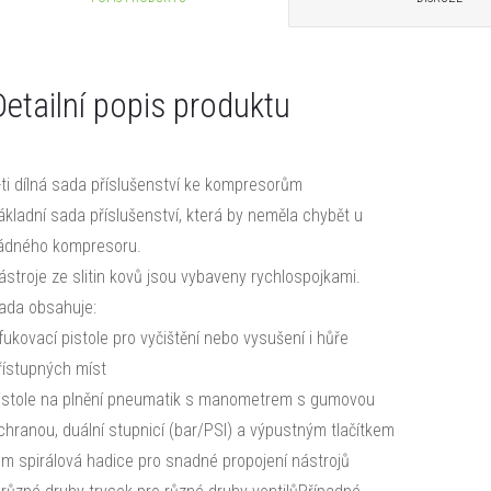
Detailní popis produktu
-ti dílná sada příslušenství ke kompresorům
ákladní sada příslušenství, která by neměla chybět u
ádného kompresoru.
ástroje ze slitin kovů jsou vybaveny rychlospojkami.
ada obsahuje:
fukovací pistole pro vyčištění nebo vysušení i hůře
řístupných míst
istole na plnění pneumatik s manometrem s gumovou
chranou, duální stupnicí (bar/PSI) a výpustným tlačítkem
 m spirálová hadice pro snadné propojení nástrojů