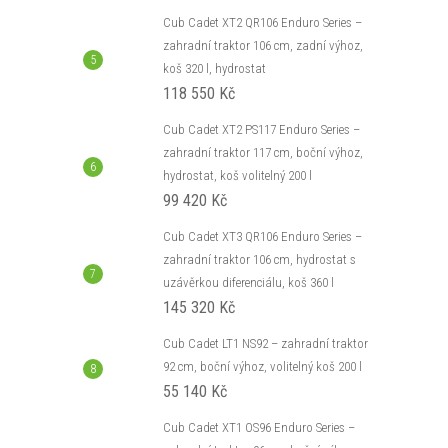
Cub Cadet XT2 QR106 Enduro Series –
zahradní traktor 106 cm, zadní výhoz,
koš 320 l, hydrostat
118 550 Kč
Cub Cadet XT2 PS117 Enduro Series –
zahradní traktor 117 cm, boční výhoz,
hydrostat, koš volitelný 200 l
99 420 Kč
Cub Cadet XT3 QR106 Enduro Series –
zahradní traktor 106 cm, hydrostat s
uzávěrkou diferenciálu, koš 360 l
145 320 Kč
Cub Cadet LT1 NS92 – zahradní traktor
92 cm, boční výhoz, volitelný koš 200 l
55 140 Kč
Cub Cadet XT1 OS96 Enduro Series –