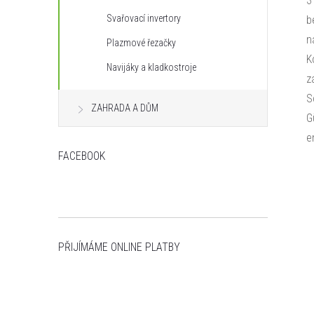
3
Svařovací invertory
b
n
Plazmové řezačky
K
Navijáky a kladkostroje
z
S
ZAHRADA A DŮM
G
e
FACEBOOK
PŘIJÍMÁME ONLINE PLATBY