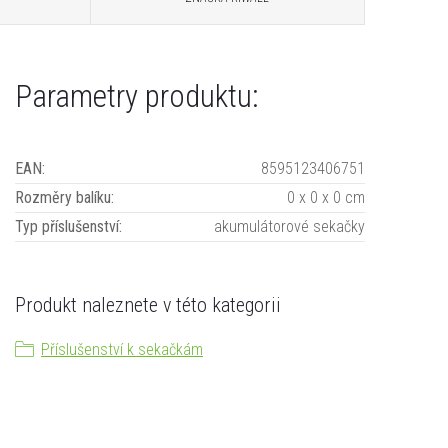
Parametry produktu:
EAN
:
8595123406751
Rozměry balíku
:
0 x 0 x 0 cm
Typ příslušenství
:
akumulátorové sekačky
Produkt naleznete v této kategorii
Příslušenství k sekačkám