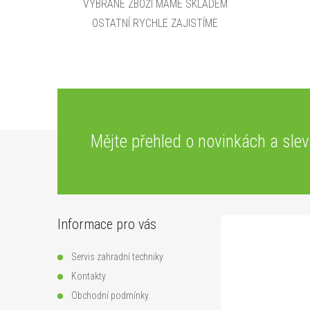
VYBRANÉ ZBOŽÍ MÁME SKLADEM
OSTATNÍ RYCHLE ZAJISTÍME
Z
Mějte přehled o novinkách
a sle
á
p
Informace pro vás
a
Servis zahradní techniky
t
Kontakty
Obchodní podmínky