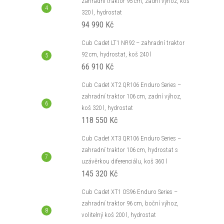
zahradní traktor 95 cm, zadní výhoz, koš
320 l, hydrostat
94 990 Kč
Cub Cadet LT1 NR92 – zahradní traktor
92 cm, hydrostat, koš 240 l
66 910 Kč
Cub Cadet XT2 QR106 Enduro Series –
zahradní traktor 106 cm, zadní výhoz,
koš 320 l, hydrostat
118 550 Kč
Cub Cadet XT3 QR106 Enduro Series –
zahradní traktor 106 cm, hydrostat s
uzávěrkou diferenciálu, koš 360 l
145 320 Kč
Cub Cadet XT1 OS96 Enduro Series –
zahradní traktor 96 cm, boční výhoz,
volitelný koš 200 l, hydrostat