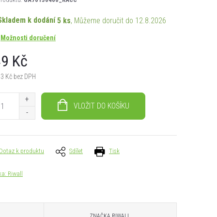
Skladem k dodání
5 ks
12.8.2026
Možnosti doručení
9 Kč
43 Kč bez DPH
á
VLOŽIT DO KOŠÍKU
Dotaz k produktu
Sdílet
Tisk
ka:
Riwall
ZNAČKA
RIWALL