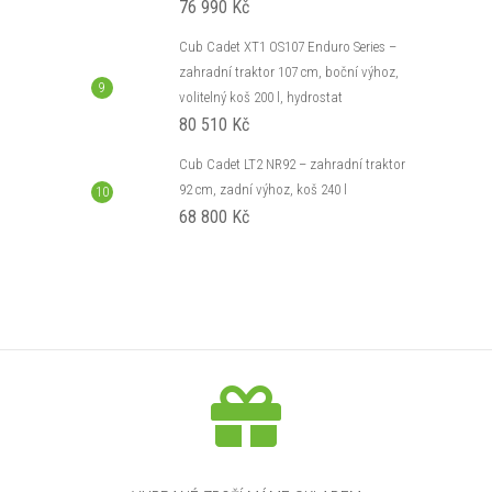
76 990 Kč
Cub Cadet XT1 OS107 Enduro Series –
zahradní traktor 107 cm, boční výhoz,
volitelný koš 200 l, hydrostat
80 510 Kč
Cub Cadet LT2 NR92 – zahradní traktor
92 cm, zadní výhoz, koš 240 l
68 800 Kč