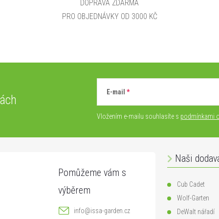
DOPRAVA ZDARMA
PRO OBJEDNÁVKY OD 3000 KČ
E-mail
vách
Vložením e-mailu souhlasíte s
podmínkami o
Naši dodav
Cub Cadet
Wolf-Garten
info
@
issa-garden.cz
DeWalt nářadí