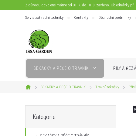
Přejít
Z důvodu dovolené máme od 31. 7. do 10. 8. zavřeno. Objednávky při
na
Servis zahradní techniky
Kontakty
Obchodní podmínky
obsah
SEKAČKY A PÉČE O TRÁVNÍK
PILY A ŘEZ
SEKAČKY A PÉČE O TRÁVNÍK
Travní sekačky
Přís
Domů
P
Přeskočit
Kategorie
kategorie
o