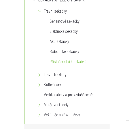
SEKAČKY A PÉČE O TRÁVNÍK
s
Travní sekačky
t
Benzínové sekačky
r
Elektrické sekačky
Aku sekačky
a
Robotické sekačky
n
Příslušenství k sekačkám
n
Travní traktory
Kultivátory
í
Vertikutátory a provzdušňovače
p
Mulčovací sady
Vyžínače a křovinořezy
a