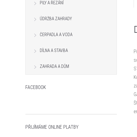
PILY A ŘEZÁNÍ
n
e
ÚDRŽBA ZAHRADY
l
ČERPADLA A VODA
DÍLNA A STAVBA
P
s
ZAHRADA A DŮM
S
K
z
FACEBOOK
G
Š
e
PŘIJÍMÁME ONLINE PLATBY