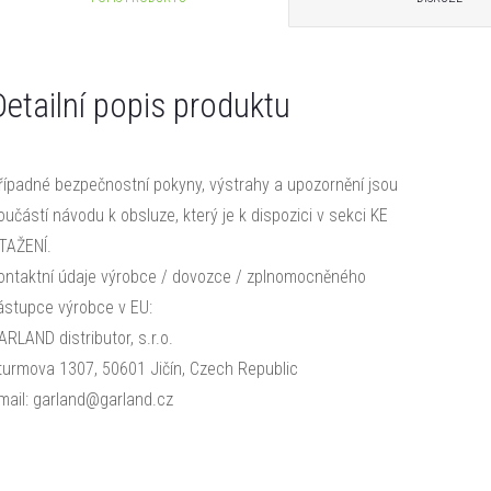
Detailní popis produktu
řípadné bezpečnostní pokyny, výstrahy a upozornění jsou
oučástí návodu k obsluze, který je k dispozici v sekci KE
TAŽENÍ.
ontaktní údaje výrobce / dovozce / zplnomocněného
ástupce výrobce v EU:
ARLAND distributor, s.r.o.
turmova 1307, 50601 Jičín, Czech Republic
mail: garland@garland.cz