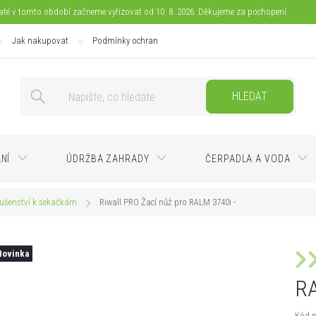
jaté v tomto období začneme vyřizovat od 10. 8. 2026. Děkujeme za pochopení.
Jak nakupovat
Podmínky ochrany osobních údajů
Doprava
Pla
HLEDAT
ÁNÍ
ÚDRŽBA ZAHRADY
ČERPADLA A VODA
lušenství k sekačkám
Riwall PRO Žací nůž pro RALM 3740i -
Novinka
RA
Kód p