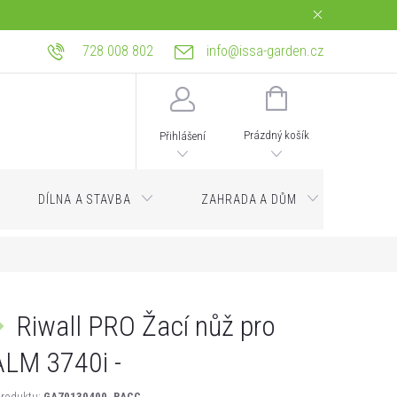
728 008 802
info@issa-garden.cz
tba
Reklamace a práva z vadného plnění
Bagrování a zemní práce Ostrava
NÁKUPNÍ
KOŠÍK
Prázdný košík
Přihlášení
DÍLNA A STAVBA
ZAHRADA A DŮM
Servi
Riwall PRO Žací nůž pro
LM 3740i -
roduktu:
GA70130400_RACC