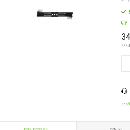
34
288,
Měrn
cena:
Znač
POPIS PRODUKTU
DISKUZE