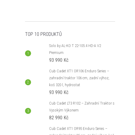
TOP 10 PRODUKTŮ
Solo by AL-KO T 22-105.4 HD-A V2
Premium
93 990 Kč
Cub Cadet XT1 OR106 Enduro Series –
zahradní traktor 106 cm, zadní výhoz,
koš 320 l, hydrostat
93 990 Kč
Cub Cadet LT3 R102 – Zahradní Traktor s
Vysokým Výkonem
82 990 Kč
Cub Cadet XT1 OR95 Enduro Series –