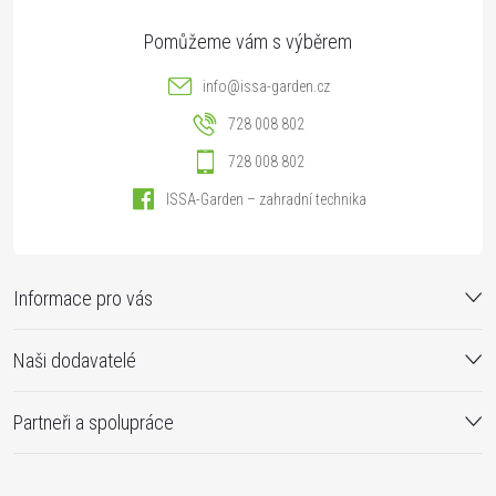
info
@
issa-garden.cz
728 008 802
728 008 802
ISSA-Garden – zahradní technika
Informace pro vás
Naši dodavatelé
Partneři a spolupráce