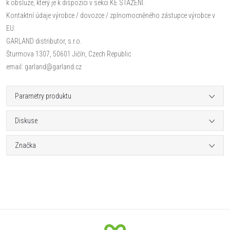
k obsluze, který je k dispozici v sekci KE STAŽENÍ.
Kontaktní údaje výrobce / dovozce / zplnomocněného zástupce výrobce v
EU:
GARLAND distributor, s.r.o.
Šturmova 1307, 50601 Jičín, Czech Republic
email: garland@garland.cz
Parametry produktu
Diskuse
Značka