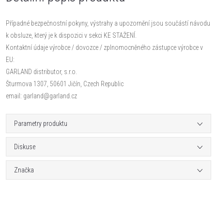
Případné bezpečnostní pokyny, výstrahy a upozornění jsou součástí návodu
k obsluze, který je k dispozici v sekci KE STAŽENÍ.
Kontaktní údaje výrobce / dovozce / zplnomocněného zástupce výrobce v
EU:
GARLAND distributor, s.r.o.
Šturmova 1307, 50601 Jičín, Czech Republic
email: garland@garland.cz
Parametry produktu
Diskuse
Značka