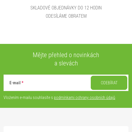
SKLADOVÉ OBJEDNÁVKY DO 12 HODIN
ODESÍLÁME OBRATEM
Mějte přehled o novinkách
a slevách
Z
á
E-mail
ODEBÍRAT
p
Vložením e-mailu souhlasíte s
podmínkami ochrany osobních údajů
a
t