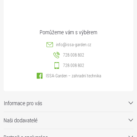
í
info
@
issa-garden.cz
728 008 802
728 008 802
ISSA-Garden – zahradní technika
Informace pro vás
Naši dodavatelé