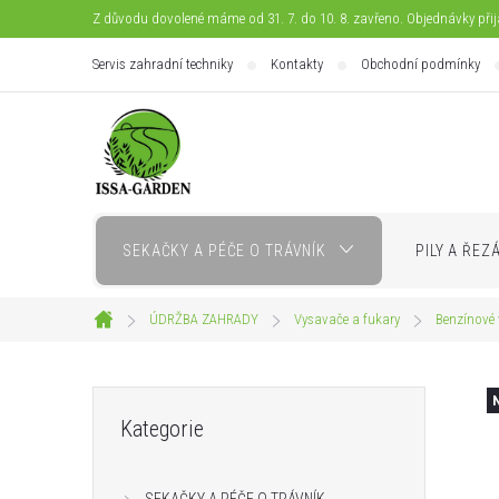
Přejít
Z důvodu dovolené máme od 31. 7. do 10. 8. zavřeno. Objednávky při
na
Servis zahradní techniky
Kontakty
Obchodní podmínky
obsah
SEKAČKY A PÉČE O TRÁVNÍK
PILY A ŘEZ
ÚDRŽBA ZAHRADY
Vysavače a fukary
Benzínové 
Domů
P
Přeskočit
Kategorie
kategorie
o