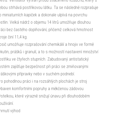
etrů. Ventilátor vytváří proud stlačeného vzduchu, který s
ebou strhává postřikovou látku. Ta se následně rozprašuje
o miniaturních kapiček a dokonale ulpívá na povrchu
ostlin. Velká nádrž o objemu 14 litrů umožňuje dlouhou
ráci bez častého doplňování, přičemž celková hmotnost
troje činí 11,4 kg.
osič umožňuje rozprašování chemikálií a hnojiv ve formě
ekutin, prášků i granulí, a to s možností nastavení množství
ostřiku ve čtyřech stupních. Zabudovaný antistatický
ystém zajišťuje bezpečnost při práci se zmiňovanými
ráškovými přípravky nebo v suchém podnebí.
ro pohodlnou práci i na rozsáhlých plochách je stroj
ybaven komfortními popruhy a měkčenou zádovou
ýstelkou, které výrazně snižují únavu při dlouhodobém
oužívání.
hrnutí výhod