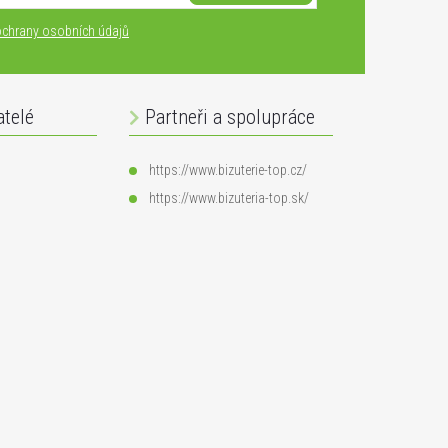
chrany osobních údajů
atelé
Partneři a spolupráce
https://www.bizuterie-top.cz/
https://www.bizuteria-top.sk/