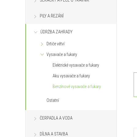
SEKAČKY A PÉČE O TRÁVNÍK
s
PILY A ŘEZÁNÍ
t
ÚDRŽBA ZAHRADY
r
Drtiče větví
a
Vysavače a fukary
n
Elektrické vysavače a fukary
Aku vysavače a fukary
n
Benzínové vysavače a fukary
í
Ostatní
p
ČERPADLA A VODA
a
DÍLNA A STAVBA