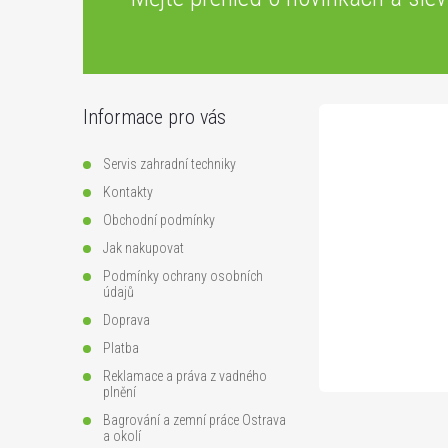
Z
á
p
Informace pro vás
a
Servis zahradní techniky
t
Kontakty
Obchodní podmínky
í
Jak nakupovat
Podmínky ochrany osobních
údajů
Doprava
Platba
Reklamace a práva z vadného
plnění
Bagrování a zemní práce Ostrava
a okolí