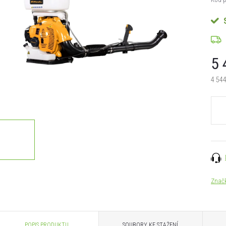
5 
4 544
Měrn
cena:
Znač
POPIS PRODUKTU
SOUBORY KE STAŽENÍ