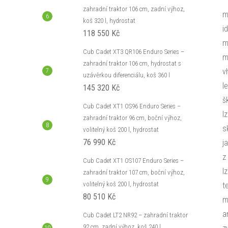
zahradní traktor 106 cm, zadní výhoz,
m
koš 320 l, hydrostat
i
118 550 Kč
m
Cub Cadet XT3 QR106 Enduro Series –
m
zahradní traktor 106 cm, hydrostat s
v
uzávěrkou diferenciálu, koš 360 l
l
145 320 Kč
š
Cub Cadet XT1 OS96 Enduro Series –
l
zahradní traktor 96 cm, boční výhoz,
s
volitelný koš 200 l, hydrostat
76 990 Kč
j
z
Cub Cadet XT1 OS107 Enduro Series –
l
zahradní traktor 107 cm, boční výhoz,
volitelný koš 200 l, hydrostat
t
80 510 Kč
m
a
Cub Cadet LT2 NR92 – zahradní traktor
92 cm, zadní výhoz, koš 240 l