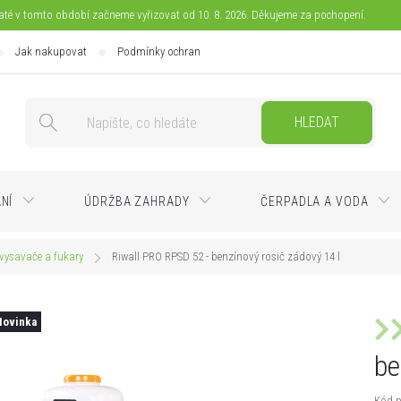
jaté v tomto období začneme vyřizovat od 10. 8. 2026. Děkujeme za pochopení.
Jak nakupovat
Podmínky ochrany osobních údajů
Doprava
Pla
HLEDAT
ÁNÍ
ÚDRŽBA ZAHRADY
ČERPADLA A VODA
vysavače a fukary
Riwall PRO RPSD 52 - benzínový rosič zádový 14 l
Novinka
be
Kód p