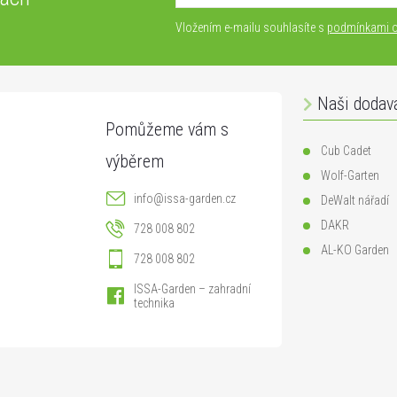
Vložením e-mailu souhlasíte s
podmínkami o
Naši dodav
Cub Cadet
Wolf-Garten
info
@
issa-garden.cz
DeWalt nářadí
DAKR
728 008 802
AL-KO Garden
728 008 802
ISSA-Garden – zahradní
technika