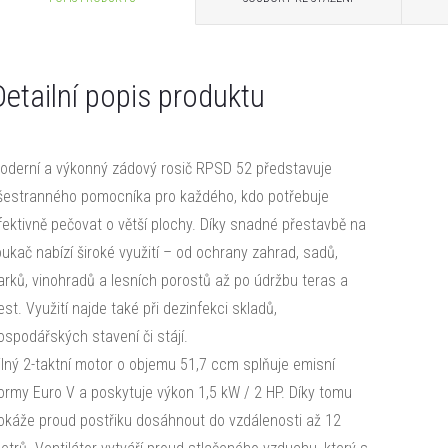
Detailní popis produktu
oderní a výkonný zádový rosič RPSD 52 představuje
šestranného pomocníka pro každého, kdo potřebuje
fektivně pečovat o větší plochy. Díky snadné přestavbě na
oukač nabízí široké využití – od ochrany zahrad, sadů,
arků, vinohradů a lesních porostů až po údržbu teras a
est. Využití najde také při dezinfekci skladů,
ospodářských stavení či stájí.
ilný 2-taktní motor o objemu 51,7 ccm splňuje emisní
ormy Euro V a poskytuje výkon 1,5 kW / 2 HP. Díky tomu
okáže proud postřiku dosáhnout do vzdálenosti až 12