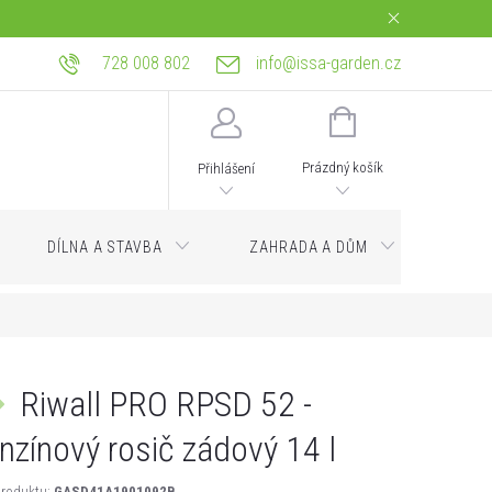
728 008 802
info@issa-garden.cz
tba
Reklamace a práva z vadného plnění
Bagrování a zemní práce Ostrava
NÁKUPNÍ
KOŠÍK
Prázdný košík
Přihlášení
DÍLNA A STAVBA
ZAHRADA A DŮM
Servi
Riwall PRO RPSD 52 -
nzínový rosič zádový 14 l
roduktu:
GASD41A1901092B