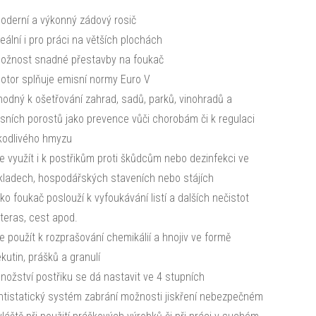
oderní a výkonný zádový rosič
deální i pro práci na větších plochách
ožnost snadné přestavby na foukač
otor splňuje emisní normy Euro V
hodný k ošetřování zahrad, sadů, parků, vinohradů a
esních porostů jako prevence vůči chorobám či k regulaci
kodlivého hmyzu
ze využít i k postřikům proti škůdcům nebo dezinfekci ve
kladech, hospodářských staveních nebo stájích
ako foukač poslouží k vyfoukávání listí a dalších nečistot
 teras, cest apod.
ze použít k rozprašování chemikálií a hnojiv ve formě
ekutin, prášků a granulí
nožství postřiku se dá nastavit ve 4 stupních
ntistatický systém zabrání možnosti jiskření nebezpečném