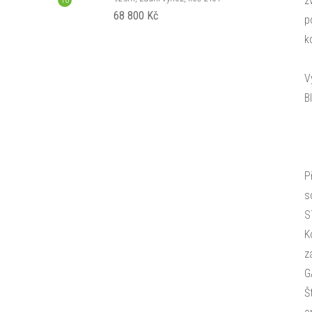
z
68 800 Kč
p
k
V
B
P
s
S
K
z
G
Š