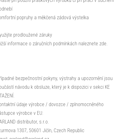
vláště při použití práškových výrobků či při práci v suchém
odnebí
omfortní popruhy a měkčená zádová výstelka
yužijte prodloužené záruky
ližší informace o záručních podmínkách naleznete zde.
řípadné bezpečnostní pokyny, výstrahy a upozornění jsou
oučástí návodu k obsluze, který je k dispozici v sekci KE
TAŽENÍ.
ontaktní údaje výrobce / dovozce / zplnomocněného
ástupce výrobce v EU:
ARLAND distributor, s.r.o.
turmova 1307, 50601 Jičín, Czech Republic