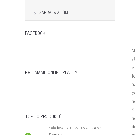
n
ZAHRADA A DŮM
e
FACEBOOK
l
M
v
e
PŘIJÍMÁME ONLINE PLATBY
f
p
c
h
S
TOP 10 PRODUKTŮ
n
d
Solo by AL-KO T 22-105.4 HD-A V2
Premium