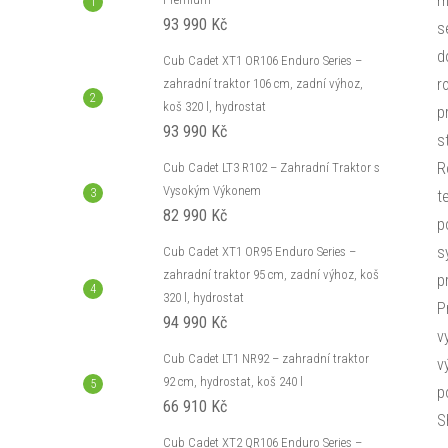
m
93 990 Kč
s
d
Cub Cadet XT1 OR106 Enduro Series –
r
zahradní traktor 106 cm, zadní výhoz,
koš 320 l, hydrostat
p
93 990 Kč
s
R
Cub Cadet LT3 R102 – Zahradní Traktor s
Vysokým Výkonem
t
82 990 Kč
p
s
Cub Cadet XT1 OR95 Enduro Series –
zahradní traktor 95 cm, zadní výhoz, koš
p
320 l, hydrostat
P
94 990 Kč
v
Cub Cadet LT1 NR92 – zahradní traktor
v
92 cm, hydrostat, koš 240 l
p
66 910 Kč
S
Cub Cadet XT2 QR106 Enduro Series –