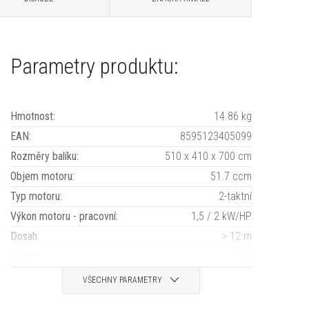
Parametry produktu:
Hmotnost
:
14.86 kg
EAN
:
8595123405099
Rozměry balíku
:
510 x 410 x 700 cm
Objem motoru
:
51.7 ccm
Typ motoru
:
2-taktní
Výkon motoru - pracovní
:
1,5 / 2 kW/HP
Dosah
:
> 12 m
Objem
:
14 l
VŠECHNY PARAMETRY