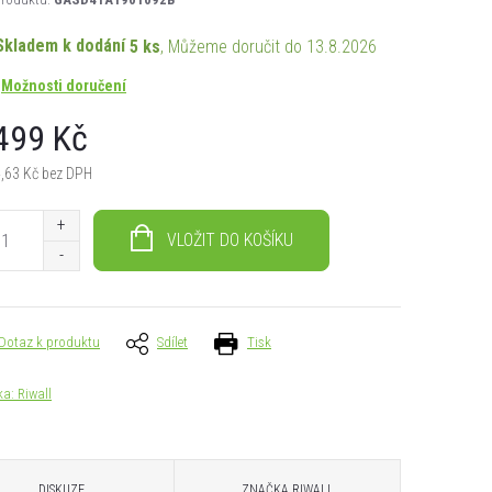
Skladem k dodání
5 ks
13.8.2026
Možnosti doručení
499 Kč
,63 Kč bez DPH
á
VLOŽIT DO KOŠÍKU
Dotaz k produktu
Sdílet
Tisk
ka:
Riwall
DISKUZE
ZNAČKA
RIWALL