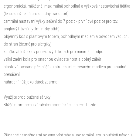
ergonomická, měkčená, maximálně pohodlná a výškově nastavitelná řídítka
(lehce složitelná pro snadný transport)
centrální nastavení výšky sečení do 7 pozic - první dvě pozice pro tzv.
anglický trávník (velmi nízký střih)
objemný koš s plastovým topem, pohodlným madlem a odvodem vzduchu
do stran (šetrné pro alergiky)
kuličková ložiska v pojezdových kolech pro minimální odpor
velká zadní kola pro snadnou ovladatelnost a dobrý záběr
plastová ochrana přední části stroje s integrovaným madlem pro snadné
přenášení
náhradní nůž jako dárek zdarma
Využijte prodloužené záruky
Bližší informace o záručních podmínkách naleznete zde.
Případné bezpečnostní pokyny, výstrahy a upozornění jsou součástí návodu