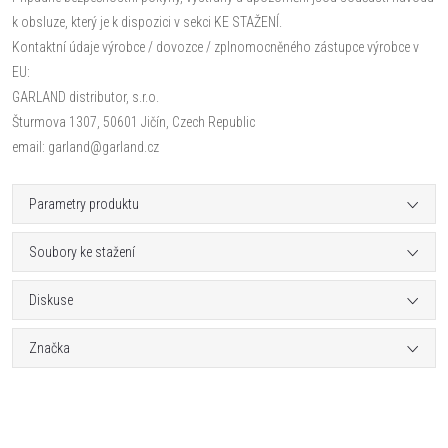
k obsluze, který je k dispozici v sekci KE STAŽENÍ.
Kontaktní údaje výrobce / dovozce / zplnomocněného zástupce výrobce v
EU:
GARLAND distributor, s.r.o.
Šturmova 1307, 50601 Jičín, Czech Republic
email: garland@garland.cz
Parametry produktu
Soubory ke stažení
Diskuse
Značka