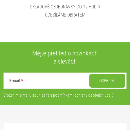
SKLADOVÉ OBJEDNÁVKY DO 12 HODIN
ODESÍLÁME OBRATEM
Mějte přehled o novinkách
a slevách
Z
á
E-mail
ODEBÍRAT
p
Vložením e-mailu souhlasíte s
podmínkami ochrany osobních údajů
a
t