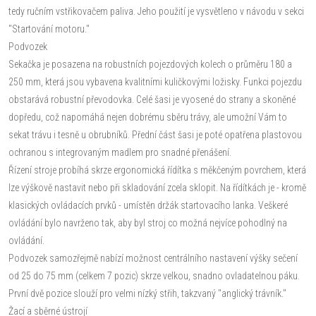
tedy ručním vstřikovačem paliva. Jeho použití je vysvětleno v návodu v sekci
"Startování motoru."
Podvozek
Sekačka je posazena na robustních pojezdových kolech o průměru 180 a
250 mm, která jsou vybavena kvalitními kuličkovými ložisky. Funkci pojezdu
obstarává robustní převodovka. Celé šasi je vyosené do strany a skoněné
dopředu, což napomáhá nejen dobrému sběru trávy, ale umožní Vám to
sekat trávu i tesně u obrubníků. Přední část šasi je poté opatřena plastovou
ochranou s integrovaným madlem pro snadné přenášení.
Řízení stroje probíhá skrze ergonomická řídítka s měkčeným povrchem, která
lze výškově nastavit nebo při skladování zcela sklopit. Na řídítkách je - kromě
klasických ovládacích prvků - umístěn držák startovacího lanka. Veškeré
ovládání bylo navrženo tak, aby byl stroj co možná nejvíce pohodlný na
ovládání.
Podvozek samozřejmě nabízí možnost centrálního nastavení výšky sečení
od 25 do 75 mm (celkem 7 pozic) skrze velkou, snadno ovladatelnou páku.
První dvě pozice slouží pro velmi nízký střih, takzvaný "anglický trávník."
Žací a sběrné ústrojí