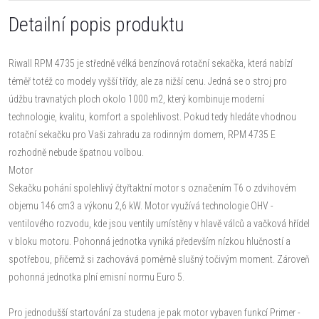
Detailní popis produktu
Riwall RPM 4735 je středně vélká benzínová rotační sekačka, která nabízí
téměř totéž co modely vyšší třídy, ale za nižší cenu. Jedná se o stroj pro
údžbu travnatých ploch okolo 1000 m2, který kombinuje moderní
technologie, kvalitu, komfort a spolehlivost. Pokud tedy hledáte vhodnou
rotační sekačku pro Vaši zahradu za rodinným domem, RPM 4735 E
rozhodně nebude špatnou volbou.
Motor
Sekačku pohání spolehlivý čtyřtaktní motor s označením T6 o zdvihovém
objemu 146 cm3 a výkonu 2,6 kW. Motor využívá technologie OHV -
ventilového rozvodu, kde jsou ventily umístěny v hlavě válců a vačková hřídel
v bloku motoru. Pohonná jednotka vyniká především nízkou hlučností a
spotřebou, přičemž si zachovává poměrně slušný točivým moment. Zároveň
pohonná jednotka plní emisní normu Euro 5.
Pro jednodušší startování za studena je pak motor vybaven funkcí Primer -