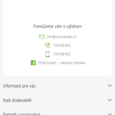
í
info
@
issa-garden.cz
728 008 802
728 008 802
ISSA-Garden – zahradní technika
Informace pro vás
Naši dodavatelé
Partneři a spolupráce