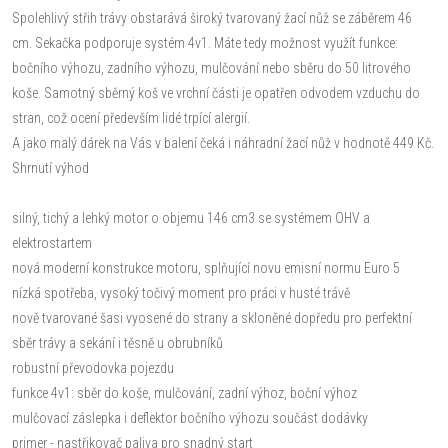
Spolehlivý střih trávy obstarává široký tvarovaný žací nůž se záběrem 46
cm. Sekačka podporuje systém 4v1. Máte tedy možnost využít funkce:
bočního výhozu, zadního výhozu, mulčování nebo sběru do 50 litrového
koše. Samotný sběrný koš ve vrchní části je opatřen odvodem vzduchu do
stran, což ocení především lidé trpící alergií.
A jako malý dárek na Vás v balení čeká i náhradní žací nůž v hodnotě 449 Kč.
Shrnutí výhod
silný, tichý a lehký motor o objemu 146 cm3 se systémem OHV a
elektrostartem
nová moderní konstrukce motoru, splňující novu emisní normu Euro 5
nízká spotřeba, vysoký točivý moment pro práci v husté trávě
nově tvarované šasi vyosené do strany a skloněné dopředu pro perfektní
sběr trávy a sekání i těsně u obrubníků
robustní převodovka pojezdu
funkce 4v1: sběr do koše, mulčování, zadní výhoz, boční výhoz
mulčovací záslepka i deflektor bočního výhozu součást dodávky
primer - nastřikovač paliva pro snadný start