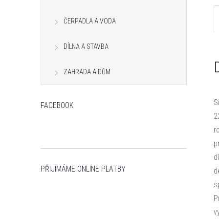
n
ČERPADLA A VODA
e
DÍLNA A STAVBA
l
ZAHRADA A DŮM
S
FACEBOOK
2
r
p
d
PŘIJÍMÁME ONLINE PLATBY
d
s
P
v