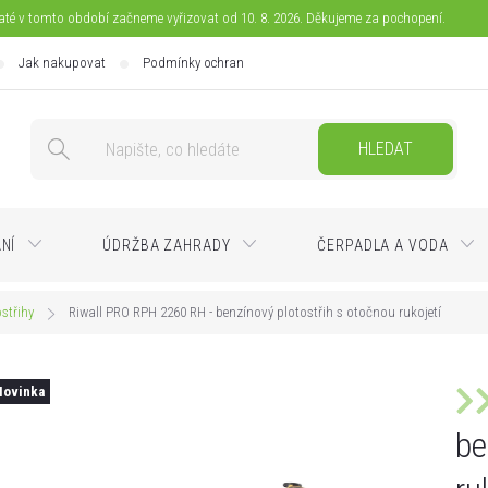
jaté v tomto období začneme vyřizovat od 10. 8. 2026. Děkujeme za pochopení.
Jak nakupovat
Podmínky ochrany osobních údajů
Doprava
Pla
HLEDAT
ÁNÍ
ÚDRŽBA ZAHRADY
ČERPADLA A VODA
střihy
Riwall PRO RPH 2260 RH - benzínový plotostřih s otočnou rukojetí
Novinka
be