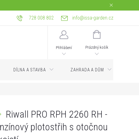
728 008 802
info@issa-garden.cz
tba
Reklamace a práva z vadného plnění
Bagrování a zemní práce Ostrava
NÁKUPNÍ
KOŠÍK
Prázdný košík
Přihlášení
DÍLNA A STAVBA
ZAHRADA A DŮM
Servi
Riwall PRO RPH 2260 RH -
nzínový plotostřih s otočnou