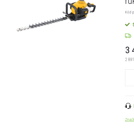
ru
Kód p
3 
2 891
Měrn
cena:
Znač