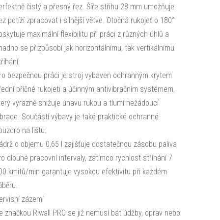
erfektně čistý a přesný řez. Šíře střihu 28 mm umožňuje
ez potíží zpracovat i silnější větve. Otočná rukojeť o 180°
oskytuje maximální flexibilitu při práci z různých úhlů a
nadno se přizpůsobí jak horizontálnímu, tak vertikálnímu
tříhání.
ro bezpečnou práci je stroj vybaven ochranným krytem
řední příčné rukojeti a účinným antivibračním systémem,
terý výrazně snižuje únavu rukou a tlumí nežádoucí
ibrace. Součástí výbavy je také praktické ochranné
ouzdro na lištu.
ádrž o objemu 0,65 l zajišťuje dostatečnou zásobu paliva
ro dlouhé pracovní intervaly, zatímco rychlost stříhání 7
00 kmitů/min garantuje vysokou efektivitu při každém
áběru.
ervisní zázemí
e značkou Riwall PRO se již nemusí bát údžby, oprav nebo