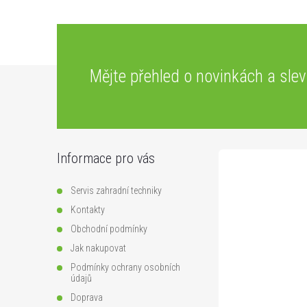
Z
Mějte přehled o novinkách
a sle
á
p
Informace pro vás
a
Servis zahradní techniky
t
Kontakty
Obchodní podmínky
í
Jak nakupovat
Podmínky ochrany osobních
údajů
Doprava