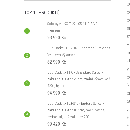
p
b
TOP 10 PRODUKTŮ
p
Solo by AL-KO T 22-105.4 HD-A V2
s
Premium
s
93 990 Kč
P
Cub Cadet LT3 R102 – Zahradní Traktor s
p
Vysokým Výkonem
k
82 990 Kč
v
Cub Cadet XT1 OR95 Enduro Series –
p
zahradní traktor 95 cm, zadní výhoz, koš
N
320 l, hydrostat
94 990 Kč
p
5
Cub Cadet XT2 PS107 Enduro Series –
z
zahradní traktor 107 cm, boční výhoz,
hydrostat, koš volitelný 200 l
S
99 420 Kč
S