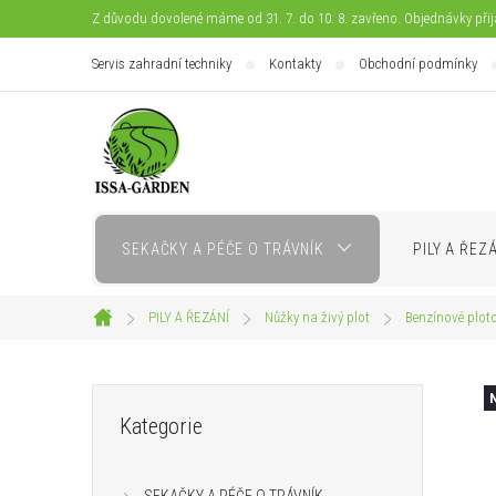
Přejít
Z důvodu dovolené máme od 31. 7. do 10. 8. zavřeno. Objednávky při
na
Servis zahradní techniky
Kontakty
Obchodní podmínky
obsah
SEKAČKY A PÉČE O TRÁVNÍK
PILY A ŘEZ
PILY A ŘEZÁNÍ
Nůžky na živý plot
Benzínové ploto
Domů
P
Přeskočit
Kategorie
kategorie
o