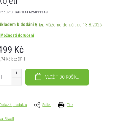
kojetí
roduktu:
GAPH41A2501124B
Skladem k dodání
5 ks
13.8.2026
Možnosti doručení
499 Kč
,74 Kč bez DPH
á
VLOŽIT DO KOŠÍKU
Dotaz k produktu
Sdílet
Tisk
ka:
Riwall