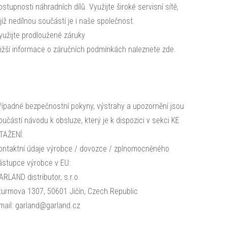
ostupnosti náhradních dílů. Využijte široké servisní sítě,
ejíž nedílnou součástí je i naše společnost.
yužijte prodloužené záruky
ližší informace o záručních podmínkách naleznete zde.
řípadné bezpečnostní pokyny, výstrahy a upozornění jsou
oučástí návodu k obsluze, který je k dispozici v sekci KE
TAŽENÍ.
ontaktní údaje výrobce / dovozce / zplnomocněného
ástupce výrobce v EU:
ARLAND distributor, s.r.o.
turmova 1307, 50601 Jičín, Czech Republic
mail: garland@garland.cz