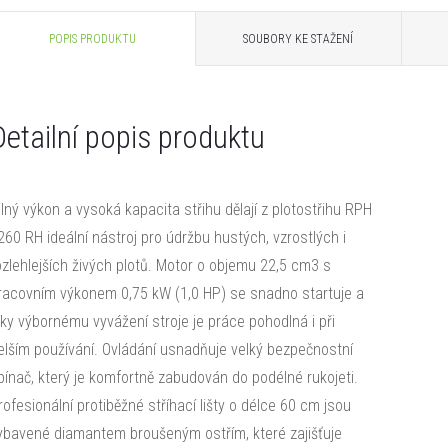
POPIS PRODUKTU
SOUBORY KE STAŽENÍ
Detailní popis produktu
ilný výkon a vysoká kapacita střihu dělají z plotostřihu RPH
260 RH ideální nástroj pro údržbu hustých, vzrostlých i
ozlehlejších živých plotů. Motor o objemu 22,5 cm3 s
racovním výkonem 0,75 kW (1,0 HP) se snadno startuje a
íky výbornému vyvážení stroje je práce pohodlná i při
elším používání. Ovládání usnadňuje velký bezpečnostní
pínač, který je komfortně zabudován do podélné rukojeti.
rofesionální protiběžné stříhací lišty o délce 60 cm jsou
ybavené diamantem broušeným ostřím, které zajišťuje