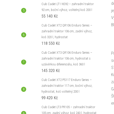
d
Cub Cadet LT1 NS92 – zahradní traktor
92 cm, boční výhoz, volitelný koš 200 l
j
55 140 Kč
V
B
Cub Cadet XT2 QR106 Enduro Series –
zahradní traktor 106 cm, zadní výhoz,
koš 320 l, hydrostat
118 550 Kč
Cub Cadet XT3 QR106 Enduro Series –
P
zahradní traktor 106 cm, hydrostat s
s
uzávěrkou diferenciálu, koš 360 l
S
145 320 Kč
K
Cub Cadet XT2 PS117 Enduro Series –
z
zahradní traktor 117 cm, boční výhoz,
G
hydrostat, koš volitelný 200 l
Š
99 420 Kč
e
Cub Cadet LT3 PR105 – zahradní traktor
105 cm, zadní výhoz, koš 240 l, hydrostat