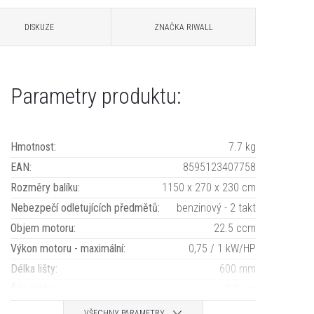
DISKUZE
ZNAČKA
RIWALL
Parametry produktu:
Hmotnost
:
7.7 kg
EAN
:
8595123407758
Rozměry balíku
:
1150 x 270 x 230 cm
Nebezpečí odletujících předmětů
:
benzinový - 2 takt
Objem motoru
:
22.5 ccm
Výkon motoru - maximální
:
0,75 / 1 kW/HP
Délka lišty
:
600 mm
Šíře střihu
:
2,8 cm
VŠECHNY PARAMETRY