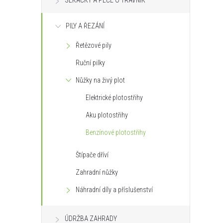
SEKAČKY A PÉČE O TRÁVNÍK
s
PILY A ŘEZÁNÍ
t
Řetězové pily
r
Ruční pilky
a
Nůžky na živý plot
Elektrické plotostřihy
n
Aku plotostřihy
n
Benzínové plotostřihy
í
Štípače dříví
Zahradní nůžky
p
Náhradní díly a příslušenství
a
ÚDRŽBA ZAHRADY