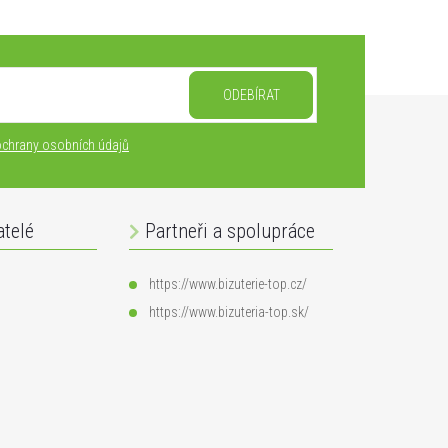
ODEBÍRAT
chrany osobních údajů
atelé
Partneři a spolupráce
https://www.bizuterie-top.cz/
https://www.bizuteria-top.sk/