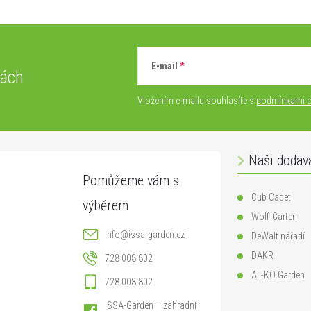
E-mail
vách
Vložením e-mailu souhlasíte s
podmínkami o
Naši dodav
Cub Cadet
Wolf-Garten
info
@
issa-garden.cz
DeWalt nářadí
DAKR
728 008 802
AL-KO Garden
728 008 802
ISSA-Garden – zahradní