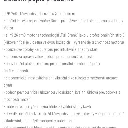
RPB 260 - křovinořez s benzinovým motorem
• ideální lehký stroj od značky Riwall pro běžné práce kolem domu a zahrady
Motor
• silný 26 cm3 motor s technologiíí „Full Crank“ jako u profesionálních strojů
(kliková hřídel je uložena ve dvou ložiscích – výrazně delší životnost motoru)
• pouze dvě polohy karburátoru pro intuitivní a snadný start
• chromová úprava válce motoru pro dlouhou životnost
• antivibrační uložení motoru pro maximální komfort při práci
Další vlastnosti:
• ergonomická, nastavitelná antivibrační bike-rukojeť s možností aretace
plynu
• pohon pevnou hřídelí uloženou v ložiskách, kvalitní úhlová převodovka s
možností mazání
• materiál vodící tyče i pevná hřídel z kvalitní slitiny kovů
• díky dělené hřídeli lze rozložit křovinořez na dvě poloviny – úspora místa při
skladování, snadnější transport v automobilu
• dvoustrunná žací hlava umožňuje automatické nastavení délky struny