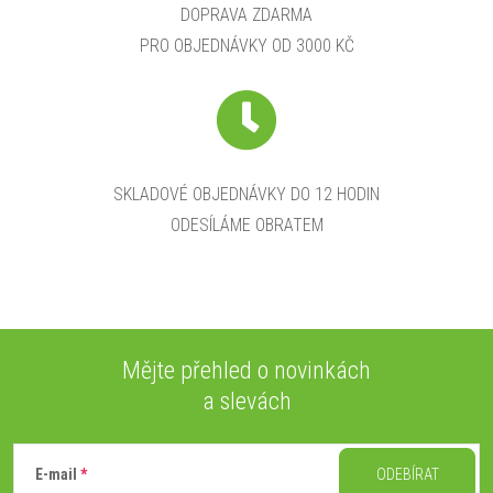
DOPRAVA ZDARMA
PRO OBJEDNÁVKY OD 3000 KČ
SKLADOVÉ OBJEDNÁVKY DO 12 HODIN
ODESÍLÁME OBRATEM
Mějte přehled o novinkách
a slevách
Z
á
E-mail
ODEBÍRAT