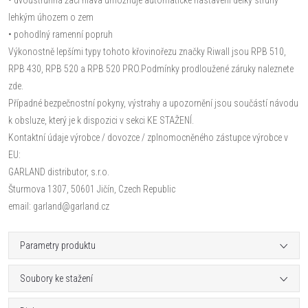
lehkým úhozem o zem
• pohodlný ramenní popruh
Výkonostně lepšími typy tohoto křovinořezu značky Riwall jsou RPB 510,
RPB 430, RPB 520 a RPB 520 PRO.Podmínky prodloužené záruky naleznete
zde.
Případné bezpečnostní pokyny, výstrahy a upozornění jsou součástí návodu
k obsluze, který je k dispozici v sekci KE STAŽENÍ.
Kontaktní údaje výrobce / dovozce / zplnomocněného zástupce výrobce v
EU:
GARLAND distributor, s.r.o.
Šturmova 1307, 50601 Jičín, Czech Republic
email: garland@garland.cz
Parametry produktu
Soubory ke stažení