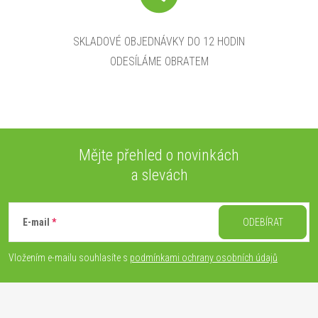
SKLADOVÉ OBJEDNÁVKY DO 12 HODIN
ODESÍLÁME OBRATEM
Mějte přehled o novinkách
a slevách
Z
á
E-mail
ODEBÍRAT
p
Vložením e-mailu souhlasíte s
podmínkami ochrany osobních údajů
a