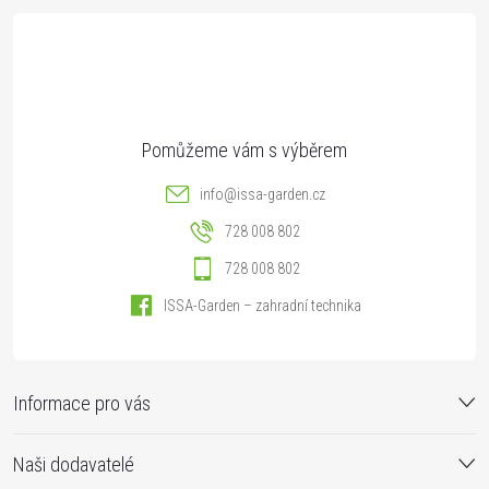
t
í
info
@
issa-garden.cz
728 008 802
728 008 802
ISSA-Garden – zahradní technika
Informace pro vás
Naši dodavatelé