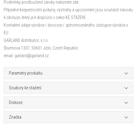
Podmínky prodloužené záruky naleznete zde.
Případné bezpečnostní pokyny, výstrahy a upozornění jsou součástí návodu
k obsluze, který je k dispozici v sekci KE STAŽENÍ.
Kontaktní údaje výrobce / dovozce / zplnomocněného zástupce výrobce v
EU:
GARLAND distributor, s.r.o.
Šturmova 1307, 50601 Jičín, Czech Republic
email: garland@garland.cz
Parametry produktu
Soubory ke stažení
Diskuse
Značka