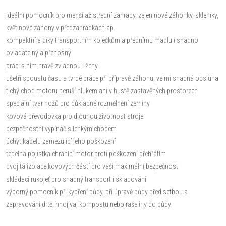
ideální pomocník pro menší až střední zahrady, zeleninové záhonky, skleníky,
květinové záhony v předzahrádkách ap.
kompaktní a díky transportním kolečkům a přednímu madlu i snadno
ovladatelný a přenosný
práci s ním hravě zvládnou i ženy
ušetří spoustu času a tvrdé práce při přípravě záhonu, velmi snadná obsluha
tichý chod motoru neruší hlukem ani v hustě zastavěných prostorech
speciální tvar nožů pro důkladné rozmělnění zeminy
kovová převodovka pro dlouhou životnost stroje
bezpečnostní vypínač s lehkým chodem
úchyt kabelu zamezující jeho poškození
tepelná pojistka chránící motor proti poškození přehřátím
dvojitá izolace kovových částí pro vaši maximální bezpečnost
skládací rukojeť pro snadný transport i skladování
výborný pomocník při kypření půdy, při úpravě půdy před setbou a
zapravování drtě, hnojiva, kompostu nebo rašeliny do půdy