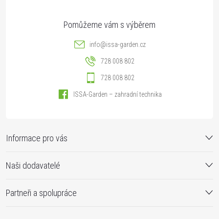
info
@
issa-garden.cz
728 008 802
728 008 802
ISSA-Garden – zahradní technika
Informace pro vás
Naši dodavatelé
Partneři a spolupráce