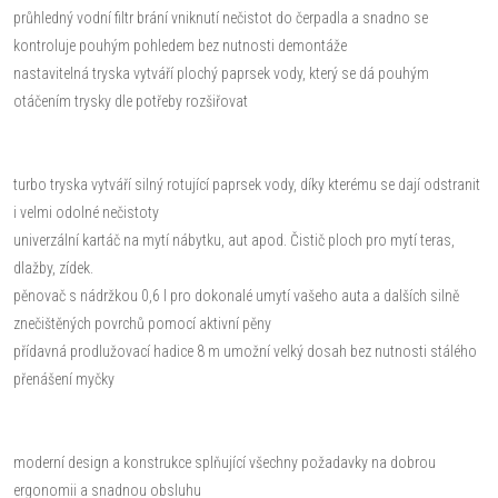
průhledný vodní filtr brání vniknutí nečistot do čerpadla a snadno se
kontroluje pouhým pohledem bez nutnosti demontáže
nastavitelná tryska vytváří plochý paprsek vody, který se dá pouhým
otáčením trysky dle potřeby rozšiřovat
turbo tryska vytváří silný rotující paprsek vody, díky kterému se dají odstranit
i velmi odolné nečistoty
univerzální kartáč na mytí nábytku, aut apod. Čistič ploch pro mytí teras,
dlažby, zídek.
pěnovač s nádržkou 0,6 l pro dokonalé umytí vašeho auta a dalších silně
znečištěných povrchů pomocí aktivní pěny
přídavná prodlužovací hadice 8 m umožní velký dosah bez nutnosti stálého
přenášení myčky
moderní design a konstrukce splňující všechny požadavky na dobrou
ergonomii a snadnou obsluhu