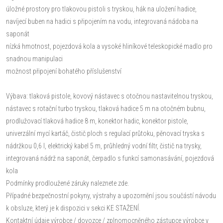
úložné prostory pro tlakovou pistoli s tryskou, hák na uložení hadice,
navíjecí buben na hadici s připojením na vodu, integrovaná nádoba na
saponát
nízká hmotnost, pojezdová kola a vysoké hliníkové teleskopické madlo pro
snadnou manipulaci
možnost připojení bohatého příslušenství
Výbava: tlaková pistole, kovový nástavec s otočnou nastavitelnou tryskou,
nástavec s rotační turbo tryskou, tlaková hadice 5 m na otočném bubnu,
prodlužovací tlaková hadice 8 m, konektor hadic, konektor pistole,
univerzální mycí kartáč, čistič ploch s regulací průtoku, pěnovací tryska s
nádržkou 0,6 l, elektrický kabel 5 m, průhledný vodní filtr, čistič na trysky,
integrovaná nádrž na saponát, čerpadlo s funkcí samonasávání, pojezdová
kola
Podmínky prodloužené záruky naleznete zde.
Případné bezpečnostní pokyny, výstrahy a upozornění jsou součástí návodu
k obsluze, který je k dispozici v sekci KE STAŽENÍ.
Kontaktní údaje výrobce / dovozce / zplnomocněného zástupce výrobce v