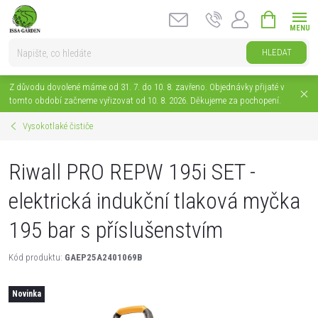
Přejít
NÁKUPNÍ
na
KOŠÍK
obsah
HLEDAT
Z důvodu dovolené máme od 31. 7. do 10. 8. zavřeno. Objednávky přijaté v
tomto období začneme vyřizovat od 10. 8. 2026. Děkujeme za pochopení.
Vysokotlaké čističe
Riwall PRO REPW 195i SET -
elektrická indukční tlaková myčka
195 bar s příslušenstvím
Kód produktu:
GAEP25A2401069B
Novinka