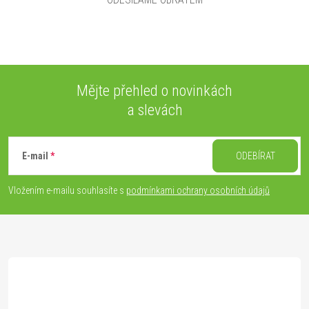
Mějte přehled o novinkách
a slevách
Z
á
E-mail
ODEBÍRAT
p
Vložením e-mailu souhlasíte s
podmínkami ochrany osobních údajů
a
t
í