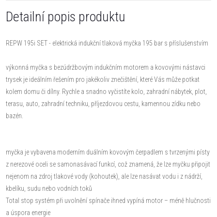
Detailní popis produktu
REPW 195i SET - elektrická indukční tlaková myčka 195 bar s příslušenstvím
výkonná myčka s bezúdržbovým indukčním motorem a kovovými nástavci
trysek je ideálním řešením pro jakékoliv znečištění, které Vás může potkat
kolem domu či dílny. Rychle a snadno vyčistíte kolo, zahradní nábytek, plot,
terasu, auto, zahradní techniku, příjezdovou cestu, kamennou zídku nebo
bazén.
myčka je vybavena moderním duálním kovovým čerpadlem s tvrzenými písty
z nerezové oceli se samonasávací funkcí, což znamená, že lze myčku připojit
nejenom na zdroj tlakové vody (kohoutek), ale lze nasávat vodu i z nádrží,
kbelíku, sudu nebo vodních toků
Total stop systém při uvolnění spínače ihned vypíná motor – méně hlučnosti
a úspora energie