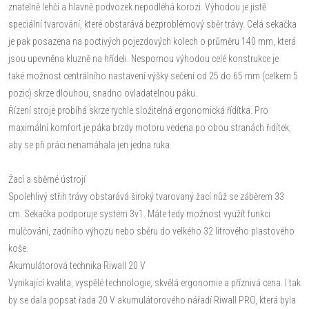
znatelně lehčí a hlavně podvozek nepodléhá korozi. Výhodou je jistě
speciální tvarování, které obstarává bezproblémový sběr trávy. Celá sekačka
je pak posazena na poctivých pojezdových kolech o průměru 140 mm, která
jsou upevněna kluzně na hřídeli. Nespornou výhodou celé konstrukce je
také možnost centrálního nastavení výšky sečení od 25 do 65 mm (celkem 5
pozic) skrze dlouhou, snadno ovladatelnou páku.
Řízení stroje probíhá skrze rychle složitelná ergonomická řídítka. Pro
maximální komfort je páka brzdy motoru vedena po obou stranách řidítek,
aby se při práci nenamáhala jen jedna ruka.
Žací a sběrné ústrojí
Spolehlivý střih trávy obstarává široký tvarovaný žací nůž se záběrem 33
cm. Sekačka podporuje systém 3v1. Máte tedy možnost využít funkci
mulčování, zadního výhozu nebo sběru do velkého 32 litrového plastového
koše.
Akumulátorová technika Riwall 20 V
Vynikající kvalita, vyspělé technologie, skvělá ergonomie a příznivá cena. I tak
by se dala popsat řada 20 V akumulátorového nářadí Riwall PRO, která byla