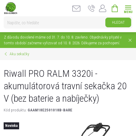
Přejít
NÁKUPNÍ
na
KOŠÍK
obsah
HLEDAT
Z důvodu dovolené máme od 31. 7. do 10. 8. zavřeno. Objednávky přijaté v
tomto období začneme vyřizovat od 10. 8. 2026. Děkujeme za pochopení.
Aku sekačky
Riwall PRO RALM 3320i -
akumulátorová travní sekačka 20
V (bez baterie a nabíječky)
Kód produktu:
GAAM18E2501018B-BARE
Novinka