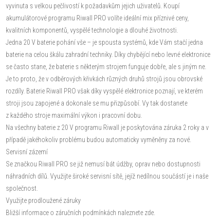
vyvinuta s velkou pečlivostí k požadavkům jejich uživatelů. Koupí
akumulátorové programu Riwall PRO volíte ideální mix příznivé ceny,
kvalitních komponentů, vyspělé technologie a dlouhé životnosti.
Jedna 20 V baterie pohání vše – je spousta systémů, kde Vám stačí jedna
baterie na celou škálu zahradní techniky. Díky chybějící nebo levné elektronice
se často stane, že baterie s některým strojem funguje dobře, ale s jiným ne.
Je to proto, že v odběrových křivkách různých druhů strojů jsou obrovské
rozdíly. Baterie Riwall PRO však díky vyspělé elektronice poznají, ve kterém
stroji jsou zapojené a dokonale se mu přizpůsobí. Vy tak dostanete
z každého stroje maximální výkon i pracovní dobu.
Na všechny baterie z 20 V programu Riwall je poskytována záruka 2 roky a v
případě jakéhokoliv problému budou automaticky vyměněny za nové.
Servisní zázemí
Se značkou Riwall PRO se již nemusí bát údžby, oprav nebo dostupnosti
náhradních dílů. Využijte široké servisní sítě, jejíž nedílnou součástí je i naše
společnost.
Využijte prodloužené záruky
Bližší informace o záručních podmínkách naleznete zde.