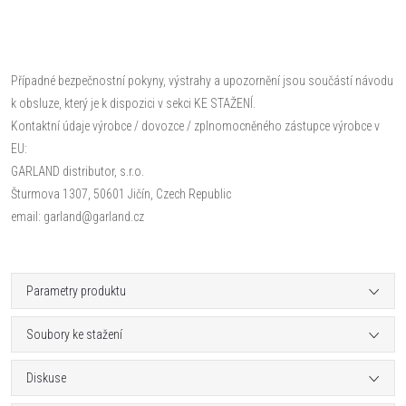
Případné bezpečnostní pokyny, výstrahy a upozornění jsou součástí návodu
k obsluze, který je k dispozici v sekci KE STAŽENÍ.
Kontaktní údaje výrobce / dovozce / zplnomocněného zástupce výrobce v
EU:
GARLAND distributor, s.r.o.
Šturmova 1307, 50601 Jičín, Czech Republic
email: garland@garland.cz
Parametry produktu
Soubory ke stažení
Diskuse