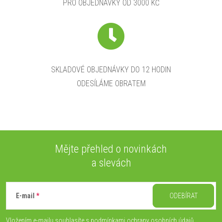
PRO OBJEDNÁVKY OD 3000 KČ
SKLADOVÉ OBJEDNÁVKY DO 12 HODIN
ODESÍLÁME OBRATEM
Mějte přehled o novinkách
a slevách
Z
á
E-mail
ODEBÍRAT
p
Vložením e-mailu souhlasíte s
podmínkami ochrany osobních údajů