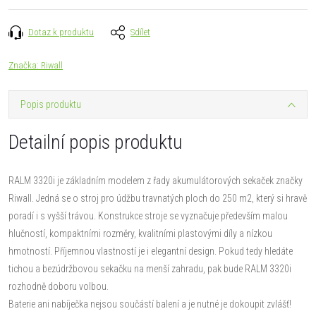
Dotaz k produktu
Sdílet
Značka:
Riwall
Popis produktu
Detailní popis produktu
RALM 3320i je základním modelem z řady akumulátorových sekaček značky
Riwall. Jedná se o stroj pro údžbu travnatých ploch do 250 m2, který si hravě
poradí i s vyšší trávou. Konstrukce stroje se vyznačuje především malou
hlučností, kompaktními rozměry, kvalitními plastovými díly a nízkou
hmotností. Příjemnou vlastností je i elegantní design. Pokud tedy hledáte
tichou a bezúdržbovou sekačku na menší zahradu, pak bude RALM 3320i
rozhodně doboru volbou.
Baterie ani nabíječka nejsou součástí balení a je nutné je dokoupit zvlášť!