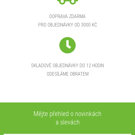
DOPRAVA ZDARMA
PRO OBJEDNÁVKY OD 3000 KČ
SKLADOVÉ OBJEDNÁVKY DO 12 HODIN
ODESÍLÁME OBRATEM
Mějte přehled o novinkách
a slevách
Z