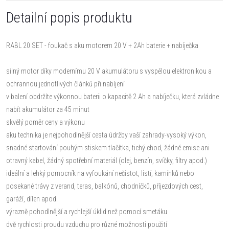
Detailní popis produktu
RABL 20 SET - foukač s aku motorem 20 V + 2Ah baterie + nabíječka
silný motor díky modernímu 20 V akumulátoru s vyspělou elektronikou a
ochrannou jednotlivých článků při nabíjení
v balení obdržíte výkonnou baterii o kapacitě 2 Ah a nabíječku, která zvládne
nabít akumulátor za 45 minut
skvělý poměr ceny a výkonu
aku technika je nejpohodlnější cesta údržby vaší zahrady-vysoký výkon,
snadné startování pouhým stiskem tlačítka, tichý chod, žádné emise ani
otravný kabel, žádný spotřební materiál (olej, benzín, svíčky, filtry apod.)
ideální a lehký pomocník na vyfoukání nečistot, listí, kamínků nebo
posekané trávy z verand, teras, balkónů, chodníčků, příjezdových cest,
garáží, dílen apod.
výrazně pohodlnější a rychlejší úklid než pomocí smetáku
dvě rychlosti proudu vzduchu pro různé možnosti použití