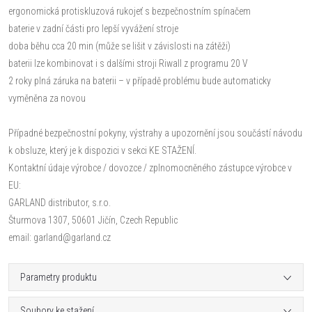
ergonomická protiskluzová rukojeť s bezpečnostním spínačem
baterie v zadní části pro lepší vyvážení stroje
doba běhu cca 20 min (může se lišit v závislosti na zátěži)
baterii lze kombinovat i s dalšími stroji Riwall z programu 20 V
2 roky plná záruka na baterii – v případě problému bude automaticky
vyměněna za novou
Případné bezpečnostní pokyny, výstrahy a upozornění jsou součástí návodu
k obsluze, který je k dispozici v sekci KE STAŽENÍ.
Kontaktní údaje výrobce / dovozce / zplnomocněného zástupce výrobce v
EU:
GARLAND distributor, s.r.o.
Šturmova 1307, 50601 Jičín, Czech Republic
email: garland@garland.cz
Parametry produktu
Soubory ke stažení