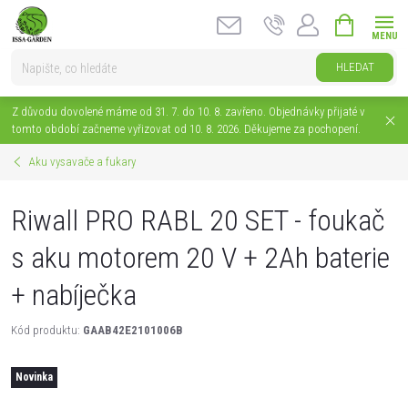
Přejít
NÁKUPNÍ
na
KOŠÍK
obsah
HLEDAT
Z důvodu dovolené máme od 31. 7. do 10. 8. zavřeno. Objednávky přijaté v
tomto období začneme vyřizovat od 10. 8. 2026. Děkujeme za pochopení.
Aku vysavače a fukary
Riwall PRO RABL 20 SET - foukač
s aku motorem 20 V + 2Ah baterie
+ nabíječka
Kód produktu:
GAAB42E2101006B
Novinka