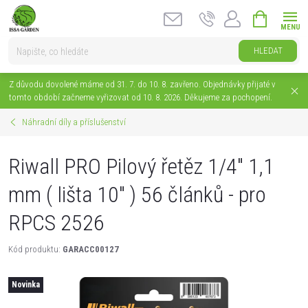
Přejít
NÁKUPNÍ
na
KOŠÍK
obsah
HLEDAT
Z důvodu dovolené máme od 31. 7. do 10. 8. zavřeno. Objednávky přijaté v
tomto období začneme vyřizovat od 10. 8. 2026. Děkujeme za pochopení.
Náhradní díly a příslušenství
Riwall PRO Pilový řetěz 1/4" 1,1
mm ( lišta 10" ) 56 článků - pro
RPCS 2526
Kód produktu:
GARACC00127
Novinka