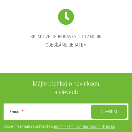
SKLADOVÉ OBJEDNÁVKY DO 12 HODIN
ODESÍLÁME OBRATEM
Mějte přehled o novinkách
a slevách
Z
á
E-mail
ODEBÍRAT
p
Vložením e-mailu souhlasíte s
podmínkami ochrany osobních údajů