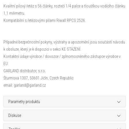
Kvalitní pilový řetěz s 56 články, roztečí 1/4 palce a tloušťkou vodícího článku
1,1 milimetru.
Kompatibilní s řetězovými pilami Riwall RPCS 2526.
Případné bezpečnostní pokyny, výstrahy a upozornění jsou součástí návodu
k obsluze, který je k dispozici v sekci KE STAŽENÍ.
Kontaktní údaje výrobce / dovozce / zplnomocněného zástupce výrobce v
EU:
GARLAND distributor, s.r.o.
Šturmova 1307, 50601 Jičín, Czech Republic
email: garland@garland.cz
Parametry produktu
Diskuse