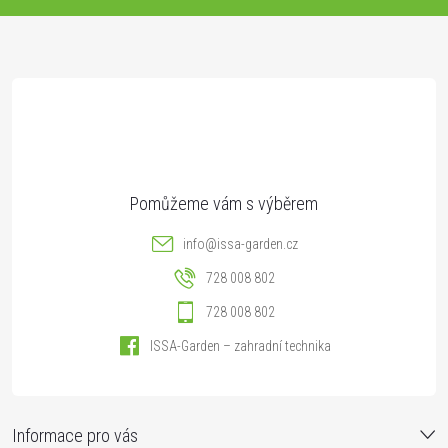
a
t
í
info
@
issa-garden.cz
728 008 802
728 008 802
ISSA-Garden – zahradní technika
Informace pro vás