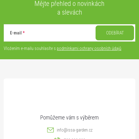
Mějte přehled o novinkách
a slevách
Z
á
E-mail
ODEBÍRAT
p
Vložením e-mailu souhlasíte s
podmínkami ochrany osobních údajů
a
t
í
info
@
issa-garden.cz