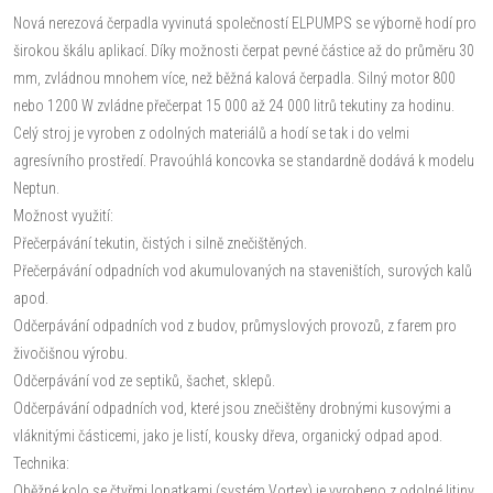
Nová nerezová čerpadla vyvinutá společností ELPUMPS se výborně hodí pro
širokou škálu aplikací. Díky možnosti čerpat pevné částice až do průměru 30
mm, zvládnou mnohem více, než běžná kalová čerpadla. Silný motor 800
nebo 1200 W zvládne přečerpat 15 000 až 24 000 litrů tekutiny za hodinu.
Celý stroj je vyroben z odolných materiálů a hodí se tak i do velmi
agresívního prostředí. Pravoúhlá koncovka se standardně dodává k modelu
Neptun.
Možnost využití:
Přečerpávání tekutin, čistých i silně znečištěných.
Přečerpávání odpadních vod akumulovaných na staveništích, surových kalů
apod.
Odčerpávání odpadních vod z budov, průmyslových provozů, z farem pro
živočišnou výrobu.
Odčerpávání vod ze septiků, šachet, sklepů.
Odčerpávání odpadních vod, které jsou znečištěny drobnými kusovými a
vláknitými částicemi, jako je listí, kousky dřeva, organický odpad apod.
Technika:
Oběžné kolo se čtyřmi lopatkami (systém Vortex) je vyrobeno z odolné litiny,