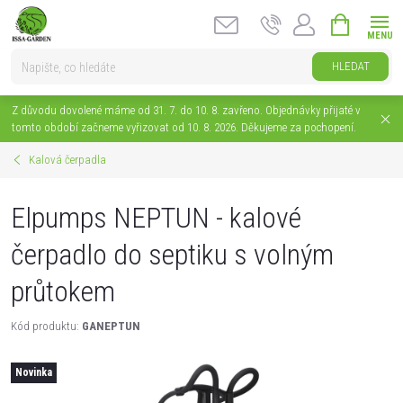
Přejít
NÁKUPNÍ
na
KOŠÍK
obsah
HLEDAT
Z důvodu dovolené máme od 31. 7. do 10. 8. zavřeno. Objednávky přijaté v
tomto období začneme vyřizovat od 10. 8. 2026. Děkujeme za pochopení.
Kalová čerpadla
Elpumps NEPTUN - kalové
čerpadlo do septiku s volným
průtokem
Kód produktu:
GANEPTUN
Novinka