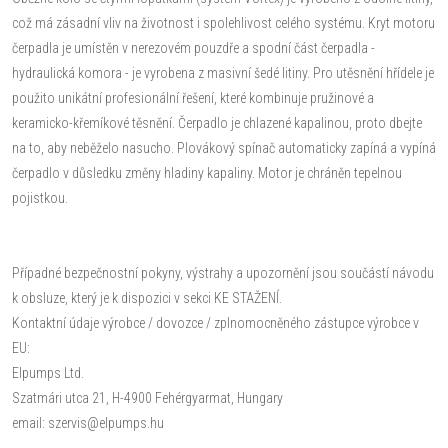
což má zásadní vliv na životnost i spolehlivost celého systému. Kryt motoru
čerpadla je umístěn v nerezovém pouzdře a spodní část čerpadla -
hydraulická komora - je vyrobena z masivní šedé litiny. Pro utěsnění hřídele je
použito unikátní profesionální řešení, které kombinuje pružinové a
keramicko-křemíkové těsnění. Čerpadlo je chlazené kapalinou, proto dbejte
na to, aby neběželo nasucho. Plovákový spínač automaticky zapíná a vypíná
čerpadlo v důsledku změny hladiny kapaliny. Motor je chráněn tepelnou
pojistkou.
Případné bezpečnostní pokyny, výstrahy a upozornění jsou součástí návodu
k obsluze, který je k dispozici v sekci KE STAŽENÍ.
Kontaktní údaje výrobce / dovozce / zplnomocněného zástupce výrobce v
EU:
Elpumps Ltd.
Szatmári utca 21, H-4900 Fehérgyarmat, Hungary
email: szervis@elpumps.hu