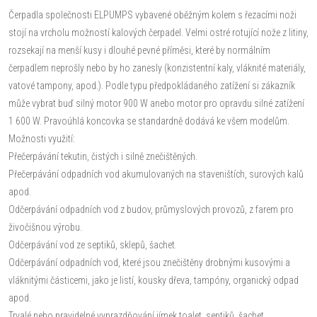
Čerpadla společnosti ELPUMPS vybavené oběžným kolem s řezacími noži
stojí na vrcholu možností kalových čerpadel. Velmi ostré rotující nože z litiny,
rozsekají na menší kusy i dlouhé pevné příměsi, které by normálním
čerpadlem neprošly nebo by ho zanesly (konzistentní kaly, vláknité materiály,
vatové tampony, apod.). Podle typu předpokládaného zatížení si zákazník
může vybrat buď silný motor 900 W anebo motor pro opravdu silné zatížení
1 600 W. Pravoúhlá koncovka se standardně dodává ke všem modelům.
Možnosti využití:
Přečerpávání tekutin, čistých i silně znečištěných.
Přečerpávání odpadních vod akumulovaných na staveništích, surových kalů
apod.
Odčerpávání odpadních vod z budov, průmyslových provozů, z farem pro
živočišnou výrobu.
Odčerpávání vod ze septiků, sklepů, šachet.
Odčerpávání odpadních vod, které jsou znečištěny drobnými kusovými a
vláknitými částicemi, jako je listí, kousky dřeva, tampóny, organický odpad
apod.
Trvalé nebo pravidelné vyprazdňování jímek toalet, septiků, šachet