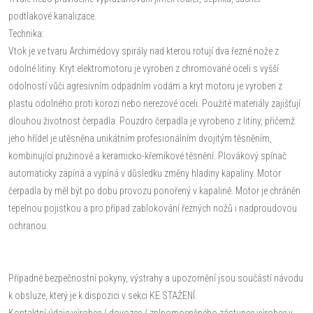
podtlakové kanalizace.
Technika:
Vtok je ve tvaru Archimédovy spirály nad kterou rotují dva řezné nože z
odolné litiny. Kryt elektromotoru je vyroben z chromované oceli s vyšší
odolností vůči agresivním odpadním vodám a kryt motoru je vyroben z
plastu odolného proti korozi nebo nerezové oceli. Použité materiály zajišťují
dlouhou životnost čerpadla. Pouzdro čerpadla je vyrobeno z litiny, přičemž
jeho hřídel je utěsněna unikátním profesionálním dvojitým těsněním,
kombinující pružinové a keramicko-křemíkové těsnění. Plovákový spínač
automaticky zapíná a vypíná v důsledku změny hladiny kapaliny. Motor
čerpadla by měl být po dobu provozu ponořený v kapalině. Motor je chráněn
tepelnou pojistkou a pro případ zablokování řezných nožů i nadproudovou
ochranou.
Případné bezpečnostní pokyny, výstrahy a upozornění jsou součástí návodu
k obsluze, který je k dispozici v sekci KE STAŽENÍ.
Kontaktní údaje výrobce / dovozce / zplnomocněného zástupce výrobce v