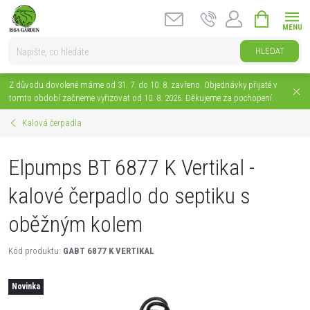
Přejít
NÁKUPNÍ
na
KOŠÍK
obsah
HLEDAT
Z důvodu dovolené máme od 31. 7. do 10. 8. zavřeno. Objednávky přijaté v
tomto období začneme vyřizovat od 10. 8. 2026. Děkujeme za pochopení.
Kalová čerpadla
Elpumps BT 6877 K Vertikal -
kalové čerpadlo do septiku s
oběžným kolem
Kód produktu:
GABT 6877 K VERTIKAL
Novinka