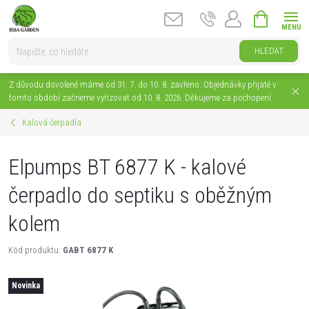
Přejít
NÁKUPNÍ
na
KOŠÍK
obsah
HLEDAT
Z důvodu dovolené máme od 31. 7. do 10. 8. zavřeno. Objednávky přijaté v
tomto období začneme vyřizovat od 10. 8. 2026. Děkujeme za pochopení.
Kalová čerpadla
Elpumps BT 6877 K - kalové
čerpadlo do septiku s oběžným
kolem
Kód produktu:
GABT 6877 K
Novinka