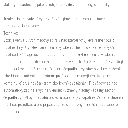
vláknitými částicemi, jako je listí, kousky dřeva, tampóny, organický odpad
apod.
Trvalé nebo pravidelné vyprazdňování jímek toalet, septiků, šachet
podtlakové kanalizace.
Technika:
Vtok je ve tvaru Archimédovy spirály nad kterou rotují dva řezné nože z
odolné litiny. Kryt elektromotoru je vyroben z chromované oceli s vyšší
odolností vůči agresivním odpadním vodám a kryt motoru je vyroben z
plastu odolného proti korozi nebo nerezové oceli. Použité materiály zajišťují
dlouhou životnost čerpadla. Pouzdro čerpadla je vyrobeno z litiny, přičemž
jeho hřídel je utěsněna unikátním profesionálním dvojitým těsněním,
kombinující pružinové a keramicko-křemíkové těsnění. Plovákový spínač
automaticky zapíná a vypíná v důsledku změny hladiny kapaliny. Motor
čerpadla by měl být po dobu provozu ponořený v kapalině. Motor je chráněn
tepelnou pojistkou a pro případ zablokování řezných nožů i nadproudovou
ochranou.