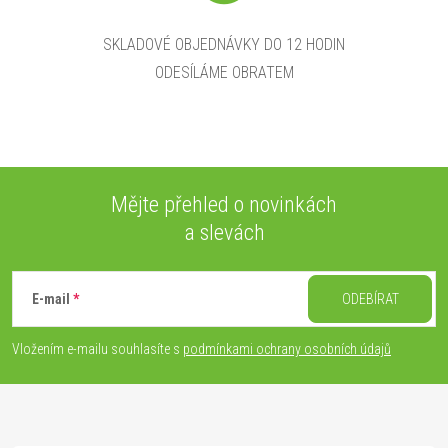
SKLADOVÉ OBJEDNÁVKY DO 12 HODIN
ODESÍLÁME OBRATEM
Mějte přehled o novinkách
a slevách
Z
á
E-mail
ODEBÍRAT
p
Vložením e-mailu souhlasíte s
podmínkami ochrany osobních údajů
a