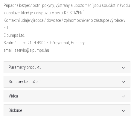
Případné bezpečnostní pokyny, výstrahy a upozornění jsou součástí návodu
k obsluze, který je k dispozici v sekci KE STAŽENÍ.
Kontaktní údaje výrobce / dovozce / zplnomocněného zástupce výrobce v
EU:
Elpumps Ltd.
Szatmári utca 21, H-4900 Fehérgyarmat, Hungary
email: szervis@elpumps.hu
Parametry produktu
Soubory ke stažení
Videa
Diskuse