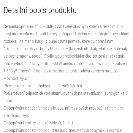
Detailní popis produktu
Čerpadla společnosti ELPUMPS vybavené oběžným kolem s řezacími noži
stojí na vrcholu možností kalových čerpadel. Velmi ostré rotující nože z litiny,
rozsekají na menší kusy i dlouhé pevné příměsi, které by normálním
čerpadlem neprošly nebo by ho zanesly (konzistentní kaly, vláknité materiály,
vatové tampony, apod.). Podle typu předpokládaného zatížení si zákazník
může vybrat buď silný motor 900 W anebo motor pro opravdu silné zatížení
1 600 W. Pravoúhlá koncovka se standardně dodává ke všem modelům.
Možnosti využití:
Přečerpávání tekutin, čistých i silně znečištěných.
Přečerpávání odpadních vod akumulovaných na staveništích, surových kalů
apod.
Odčerpávání odpadních vod z budov, průmyslových provozů, z farem pro
živočišnou výrobu.
Odčerpávání vod ze septiků, sklepů, šachet.
Odčerpávání odpadních vod, které jsou znečištěny drobnými kusovými a