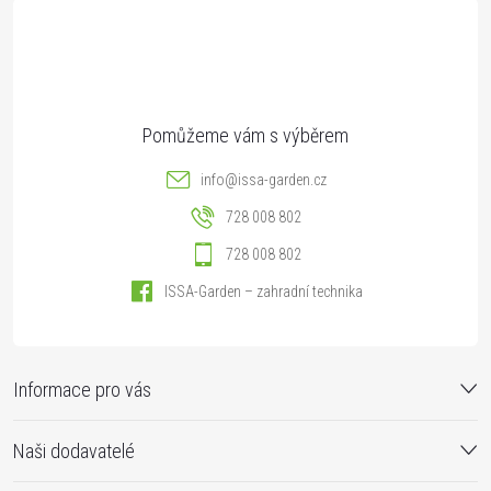
t
í
info
@
issa-garden.cz
728 008 802
728 008 802
ISSA-Garden – zahradní technika
Informace pro vás
Naši dodavatelé