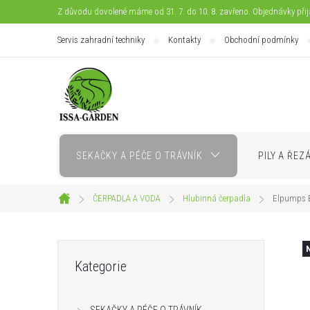
Přejít
Z důvodu dovolené máme od 31. 7. do 10. 8. zavřeno. Objednávky při
na
Servis zahradní techniky
Kontakty
Obchodní podmínky
obsah
SEKAČKY A PÉČE O TRÁVNÍK
PILY A ŘEZ
ČERPADLA A VODA
Hlubinná čerpadla
Elpumps B
Domů
P
Přeskočit
Kategorie
kategorie
o