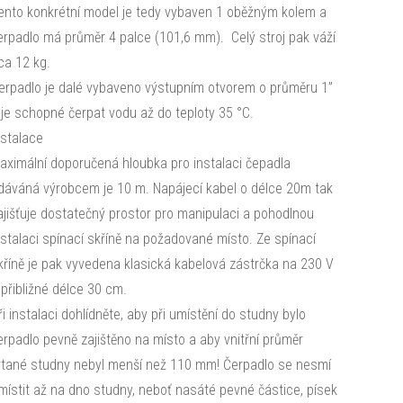
ento konkrétní model je tedy vybaven 1 oběžným kolem a
erpadlo má průměr 4 palce (101,6 mm). Celý stroj pak váží
ca 12 kg.
erpadlo je dalé vybaveno výstupním otvorem o průměru 1”
 je schopné čerpat vodu až do teploty 35 °C.
nstalace
aximální doporučená hloubka pro instalaci čepadla
dáváná výrobcem je 10 m. Napájecí kabel o délce 20m tak
ajišťuje dostatečný prostor pro manipulaci a pohodlnou
nstalaci spínací skříně na požadované místo. Ze spínací
kříně je pak vyvedena klasická kabelová zástrčka na 230 V
 přibližné délce 30 cm.
ři instalaci dohlídněte, aby při umístění do studny bylo
erpadlo pevně zajištěno na místo a aby vnitřní průměr
rtané studny nebyl menší než 110 mm! Čerpadlo se nesmí
místit až na dno studny, neboť nasáté pevné částice, písek