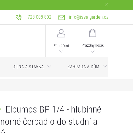
728 008 802
info@issa-garden.cz
tba
Reklamace a práva z vadného plnění
Bagrování a zemní práce Ostrava
NÁKUPNÍ
KOŠÍK
Prázdný košík
Přihlášení
DÍLNA A STAVBA
ZAHRADA A DŮM
Servi
Elpumps BP 1/4 - hlubinné
norné čerpadlo do studní a