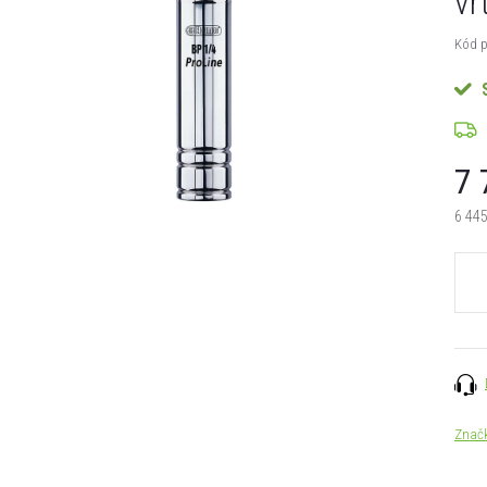
vr
Kód p
7 
6 445
Měrn
cena:
Znač