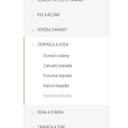
SEKAČKY A PÉČE O TRÁVNÍK
s
PILY A ŘEZÁNÍ
t
ÚDRŽBA ZAHRADY
r
ČERPADLA A VODA
a
Domácí vodárny
n
Zahradní čerpadla
n
Ponorná čerpadla
Kalová čerpadla
í
Hlubinná čerpadla
p
DÍLNA A STAVBA
a
ZAHRADA A DŮM