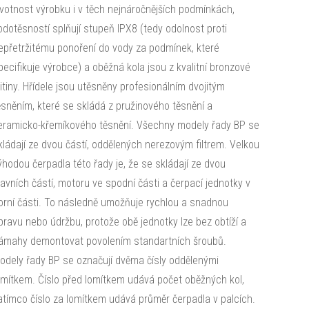
ivotnost výrobku i v těch nejnáročnějších podmínkách,
odotěsností splňují stupeň IPX8 (tedy odolnost proti
epřetržitému ponoření do vody za podmínek, které
pecifikuje výrobce) a oběžná kola jsou z kvalitní bronzové
litiny. Hřídele jsou utěsněny profesionálním dvojitým
ěsněním, které se skládá z pružinového těsnění a
eramicko-křemíkového těsnění. Všechny modely řady BP se
kládají ze dvou částí, oddělených nerezovým filtrem. Velkou
ýhodou čerpadla této řady je, že se skládají ze dvou
lavních částí, motoru ve spodní části a čerpací jednotky v
orní části. To následně umožňuje rychlou a snadnou
pravu nebo údržbu, protože obě jednotky lze bez obtíží a
ámahy demontovat povolením standartních šroubů.
odely řady BP se označují dvěma čísly oddělenými
omítkem. Číslo před lomítkem udává počet oběžných kol,
atímco číslo za lomítkem udává průměr čerpadla v palcích.