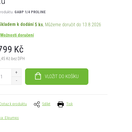
tů
roduktu:
GABP 1/4 PROLINE
Skladem k dodání
5 ks
13.8.2026
Možnosti doručení
799 Kč
,45 Kč bez DPH
á
VLOŽIT DO KOŠÍKU
Dotaz k produktu
Sdílet
Tisk
ka:
Elpumps