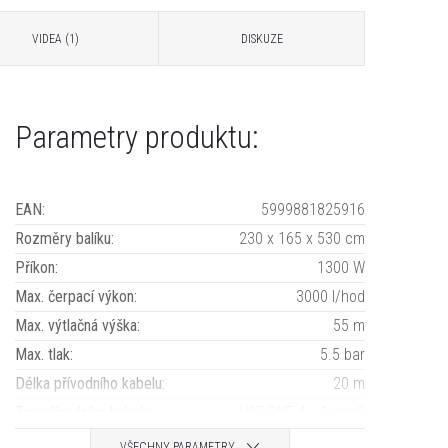
VIDEA (1)
DISKUZE
Parametry produktu:
EAN
:
5999881825916
Rozměry balíku
:
230 x 165 x 530 cm
Příkon
:
1300 W
Max. čerpací výkon
:
3000 l/hod
Max. výtlačná výška
:
55 m
Max. tlak
:
5.5 bar
Délka přívodního kabelu
:
20 m
Typ přívodního kabelu
:
H07 RNF 4 × 1 mm2
VŠECHNY PARAMETRY