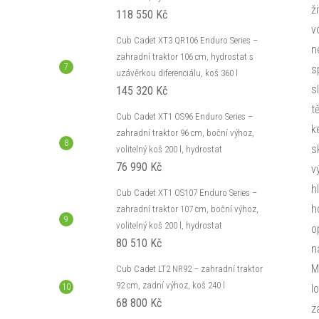
ž
118 550 Kč
v
Cub Cadet XT3 QR106 Enduro Series –
n
zahradní traktor 106 cm, hydrostat s
s
uzávěrkou diferenciálu, koš 360 l
s
145 320 Kč
t
Cub Cadet XT1 OS96 Enduro Series –
k
zahradní traktor 96 cm, boční výhoz,
s
volitelný koš 200 l, hydrostat
76 990 Kč
v
h
Cub Cadet XT1 OS107 Enduro Series –
h
zahradní traktor 107 cm, boční výhoz,
volitelný koš 200 l, hydrostat
o
80 510 Kč
n
M
Cub Cadet LT2 NR92 – zahradní traktor
92 cm, zadní výhoz, koš 240 l
l
68 800 Kč
z