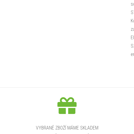
s
S
K
z
E
S
e
VYBRANÉ ZBOŽÍ MÁME SKLADEM