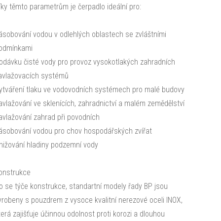
íky těmto parametrům je čerpadlo ideální pro:
ásobování vodou v odlehlých oblastech se zvláštními
odmínkami
odávku čisté vody pro provoz vysokotlakých zahradních
avlažovacích systémů
ytváření tlaku ve vodovodních systémech pro malé budovy
avlažování ve sklenících, zahradnictví a malém zemědělství
avlažování zahrad při povodních
ásobování vodou pro chov hospodářských zvířat
nižování hladiny podzemní vody
onstrukce
o se týče konstrukce, standartní modely řady BP jsou
yrobeny s pouzdrem z vysoce kvalitní nerezové oceli INOX,
terá zajišťuje účinnou odolnost proti korozi a dlouhou