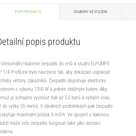
POPIS PRODUKTU
SOUBORY KE STAŽENÍ
Detailní popis produktu
rofesionální hlubinné čerpadlo do vrtů a studní ELPUMPS
P 1/4 ProfiLine bylo navrženo tak, aby dokázalo uspokojit
otřeby většiny zákazníků. Čerpadlo disponuje elektrický
otorem o výkonu 1300 W a jedním oběžným kolem, díky
emuž je schopno vyvinout tlak až 5,5 barů a vytlačit vodu
ž do výšky 55 metrů. V ideálních podmínkách pak čerpadlo
oskytuje maximální průtok 3 m3/h. Ve spojení s tlakovou
ádrží může toto čerpadlo fungovat také jako domácí
odárna.