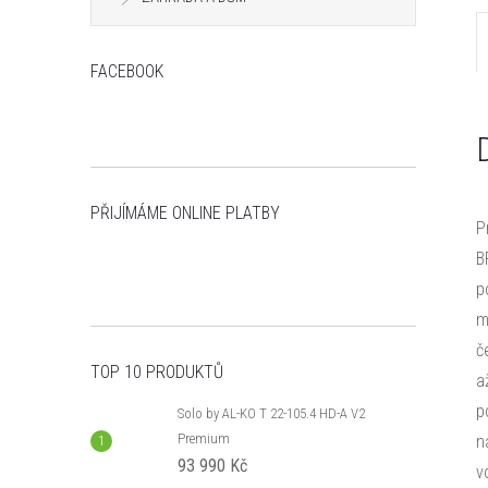
n
e
FACEBOOK
l
PŘIJÍMÁME ONLINE PLATBY
P
B
p
m
č
TOP 10 PRODUKTŮ
a
p
Solo by AL-KO T 22-105.4 HD-A V2
Premium
n
93 990 Kč
v