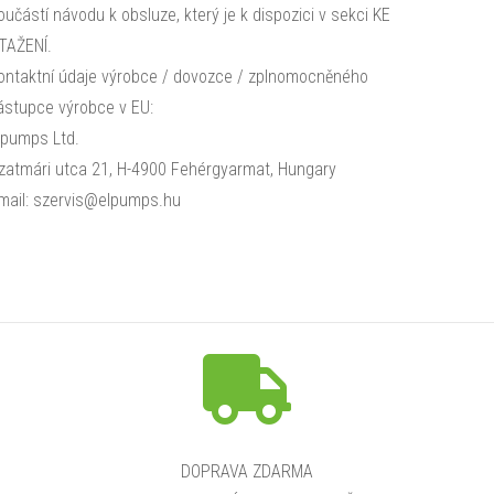
oučástí návodu k obsluze, který je k dispozici v sekci KE
TAŽENÍ.
ontaktní údaje výrobce / dovozce / zplnomocněného
ástupce výrobce v EU:
lpumps Ltd.
zatmári utca 21, H-4900 Fehérgyarmat, Hungary
mail: szervis@elpumps.hu
DOPRAVA ZDARMA