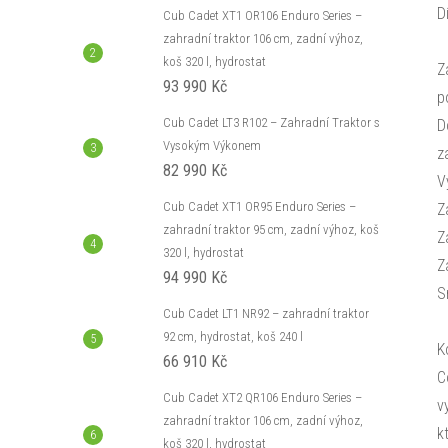
D
Cub Cadet XT1 OR106 Enduro Series –
zahradní traktor 106 cm, zadní výhoz,
koš 320 l, hydrostat
Z
93 990 Kč
p
Cub Cadet LT3 R102 – Zahradní Traktor s
D
Vysokým Výkonem
z
82 990 Kč
V
Cub Cadet XT1 OR95 Enduro Series –
Z
zahradní traktor 95 cm, zadní výhoz, koš
Z
320 l, hydrostat
Z
94 990 Kč
S
Cub Cadet LT1 NR92 – zahradní traktor
92 cm, hydrostat, koš 240 l
K
66 910 Kč
C
Cub Cadet XT2 QR106 Enduro Series –
v
zahradní traktor 106 cm, zadní výhoz,
k
koš 320 l, hydrostat