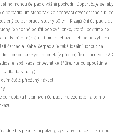
 bahno mohou čerpadlo vážně poškodit. Doporučuje se, aby
ylo čerpadlo umístěno tak, že nasávací otvor čerpadla bude
zdálený od perforace studny 50 cm. K zajištění čerpadla do
tudny, je vhodné použít ocelové lanko, které upevníme do
vou otvorů o průměru 10mm nacházejících se na výtlačné
ásti čerpadla. Kabel čerpadla je také ideální upnout na
adici pomocí umělých sponek (v případě flexibilní nebo PVC
adice je lepší kabel připevnit ke šňůře, kterou spouštíme
erpadlo do studny).
rosím čtětě přiložený návod!
ipy
elou nabídku hlubinných čerpadel nalezenete na tomto
dkazu.
řípadné bezpečnostní pokyny, výstrahy a upozornění jsou