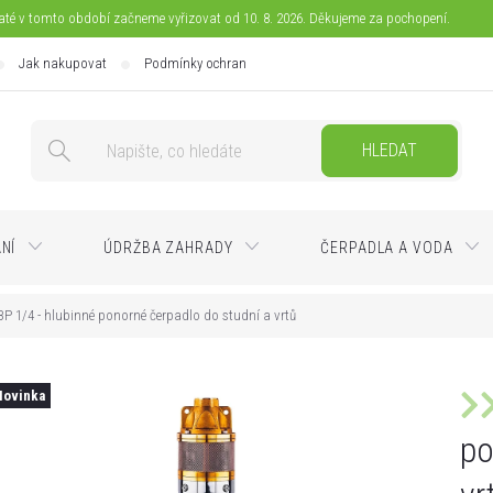
jaté v tomto období začneme vyřizovat od 10. 8. 2026. Děkujeme za pochopení.
Jak nakupovat
Podmínky ochrany osobních údajů
Doprava
Pla
HLEDAT
ÁNÍ
ÚDRŽBA ZAHRADY
ČERPADLA A VODA
P 1/4 - hlubinné ponorné čerpadlo do studní a vrtů
Novinka
po