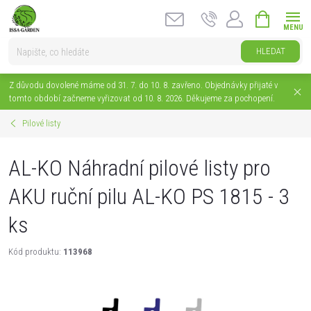
Přejít
NÁKUPNÍ
na
KOŠÍK
obsah
HLEDAT
Z důvodu dovolené máme od 31. 7. do 10. 8. zavřeno. Objednávky přijaté v
tomto období začneme vyřizovat od 10. 8. 2026. Děkujeme za pochopení.
Pilové listy
AL-KO Náhradní pilové listy pro
AKU ruční pilu AL-KO PS 1815 - 3
ks
Kód produktu:
113968