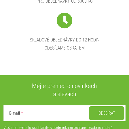
PRO OBJEDNÁVKY OD 3000 KČ
SKLADOVÉ OBJEDNÁVKY DO 12 HODIN
ODESÍLÁME OBRATEM
Mějte přehled o novinkách
a slevách
Z
á
E-mail
ODEBÍRAT
p
Vložením e-mailu souhlasíte s
podmínkami ochrany osobních údajů