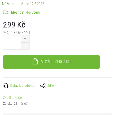
17.8.2026
Možnosti doručení
299 Kč
247,11 Kč bez DPH
Měrná
cena:
VLOŽIT DO KOŠÍKU
Dotaz k produktu
Sdílet
Značka:
Al-Ko
Záruka
:
24 měsíců