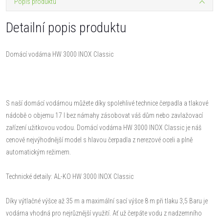
Popis produktu
Detailní popis produktu
Domácí vodárna HW 3000 INOX Classic
S naší domácí vodárnou můžete díky spolehlivé technice čerpadla a tlakové
nádobě o objemu 17 l bez námahy zásobovat váš dům nebo zavlažovací
zařízení užitkovou vodou. Domácí vodárna HW 3000 INOX Classic je náš
cenově nejvýhodnější model s hlavou čerpadla z nerezové oceli a plně
automatickým režimem.
Technické detaily: AL-KO HW 3000 INOX Classic
Díky výtlačné výšce až 35 m a maximální sací výšce 8 m při tlaku 3,5 Baru je
vodárna vhodná pro nejrůznější využití. Ať už čerpáte vodu z nadzemního