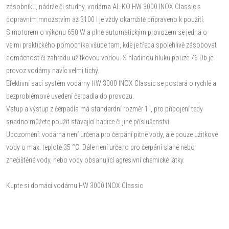
zásobníku, nádrže či studny, vodárna AL-KO HW 3000 INOX Classic s
dopravním množstvím až 3100 l je vždy okamžitě připraveno k použití.
S motorem o výkonu 650 W a plně automatickým provozem se jedná o
velmi praktického pomocníka všude tam, kde je třeba spolehlivě zásobovat
domácnost či zahradu užitkovou vodou. S hladinou hluku pouze 76 Db je
provoz vodárny navíc velmi tichý.
Efektivní sací systém vodárny HW 3000 INOX Classic se postará o rychlé a
bezproblémové uvedení čerpadla do provozu.
Vstup a výstup z čerpadla má standardní rozměr 1“, pro připojení tedy
snadno můžete použít stávající hadice či jiné příslušenství.
Upozornění: vodárna není určena pro čerpání pitné vody, ale pouze užitkové
vody o max. teplotě 35 °C. Dále není určeno pro čerpání slané nebo
znečištěné vody, nebo vody obsahující agresivní chemické látky.
Kupte si domácí vodárnu HW 3000 INOX Classic