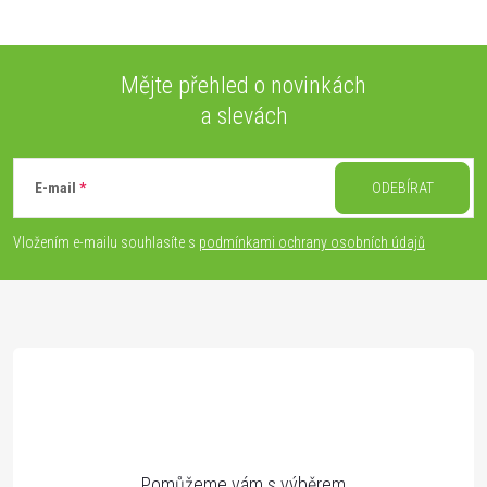
Mějte přehled o novinkách
a slevách
Z
á
E-mail
ODEBÍRAT
p
Vložením e-mailu souhlasíte s
podmínkami ochrany osobních údajů
a
t
í