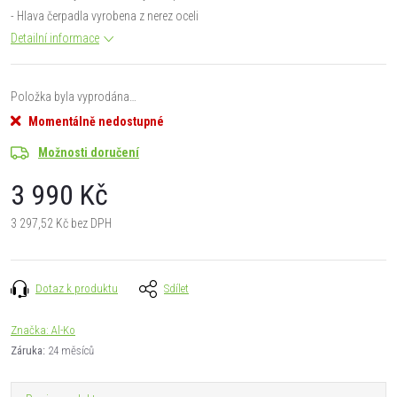
- Hlava čerpadla vyrobena z nerez oceli
Detailní informace
Položka byla vyprodána…
Momentálně nedostupné
Možnosti doručení
3 990 Kč
3 297,52 Kč bez DPH
Měrná
cena:
Dotaz k produktu
Sdílet
Značka:
Al-Ko
Záruka
:
24 měsíců